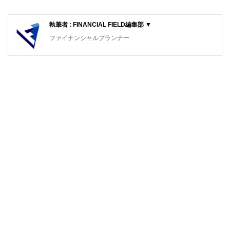
執筆者 : FINANCIAL FIELD編集部 ▼
ファイナンシャルプランナー
FinancialField編集部は、金融、経済に関する記事を、日々
の暮らしにどのような影響を与えるかという視点で、お金の
知識がない方でも理解できるようわかりやすく発信していま
す。
編集部のメンバーは、ファイナンシャルプランナーの資格取
得者を中心に「お金や暮らし」に関する書籍・雑誌の編集経
験者で構成され、企画立案から記事掲載まですべての工程に
関わることで、読者目線のコンテンツを追求しています。
FinancialFieldの特徴は、ファイナンシャルプランナー、弁
護士、税理士、宅地建物取引士、相続診断士、住宅ローンア
ドバイザー、DCプランナー、公認会計士、社会保険労務
士、行政書士、投資アナリスト、キャリアコンサルタントな
ど150名以上の有資格者を執筆者・監修者として迎え、むず
かしく感じられる年金や税金、相続、保険、ローンなどの話
をわかりやすく発信している点です。
このように編集経験豊富なメンバーと金融や経済に精通した
執筆者・監修者による執筆体制を築くことで、内容のわかり