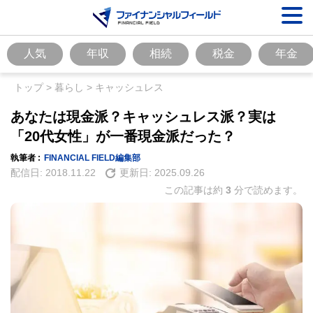
人気
年収
相続
税金
年金
トップ
>
暮らし
>
キャッシュレス
あなたは現金派？キャッシュレス派？実は
「20代女性」が一番現金派だった？
執筆者 :
FINANCIAL FIELD編集部
配信日:
2018.11.22
更新日:
2025.09.26
この記事は約
3
分で読めます。