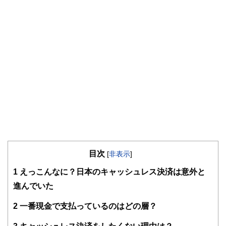
やすさはもちろんのこと、読み応えのあるコンテンツと確か
な情報発信を実現しています。
私たちは、快適でより良い生活のアイデアを提供するお金の
コンシェルジュを目指します。
目次
[
非表示
]
1
えっこんなに？日本のキャッシュレス決済は意外と
進んでいた
2
一番現金で支払っているのはどの層？