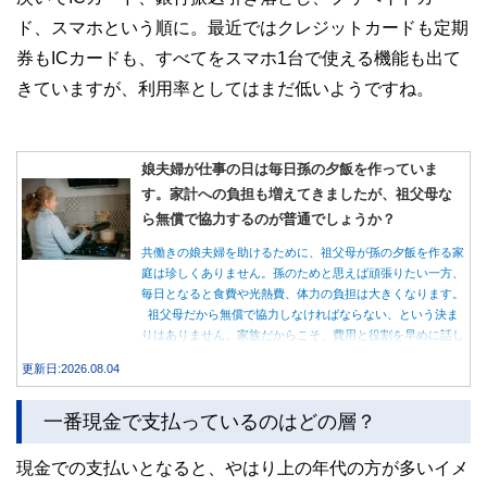
ド、スマホという順に。最近ではクレジットカードも定期
券もICカードも、すべてをスマホ1台で使える機能も出て
きていますが、利用率としてはまだ低いようですね。
娘夫婦が仕事の日は毎日孫の夕飯を作っていま
す。家計への負担も増えてきましたが、祖父母な
ら無償で協力するのが普通でしょうか？
共働きの娘夫婦を助けるために、祖父母が孫の夕飯を作る家
庭は珍しくありません。孫のためと思えば頑張りたい一方、
毎日となると食費や光熱費、体力の負担は大きくなります。
祖父母だから無償で協力しなければならない、という決ま
りはありません。家族だからこそ、費用と役割を早めに話し
合うことが大切です。
更新日:2026.08.04
一番現金で支払っているのはどの層？
現金での支払いとなると、やはり上の年代の方が多いイメ