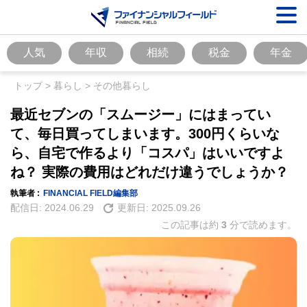
人気
年収
相続
税金
年金
トップ
>
暮らし
>
その他暮らし
最近セブンの「スムージー」にはまってい
て、毎日買ってしまいます。300円くらいな
ら、自宅で作るより「コスパ」はいいですよ
ね？ 実際の費用はどれだけ違うでしょうか？
執筆者 :
FINANCIAL FIELD編集部
配信日:
2024.06.29
更新日:
2025.09.26
この記事は約
3
分で読めます。