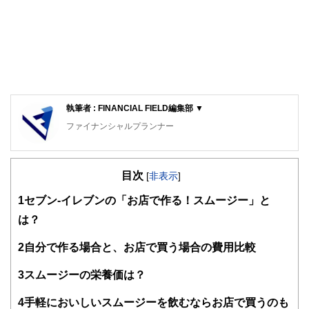
執筆者 : FINANCIAL FIELD編集部 ▼
ファイナンシャルプランナー
FinancialField編集部は、金融、経済に関する記事を、日々
の暮らしにどのような影響を与えるかという視点で、お金の
目次
知識がない方でも理解できるようわかりやすく発信していま
[
非表示
]
す。
1
セブン-イレブンの「お店で作る！スムージー」と
編集部のメンバーは、ファイナンシャルプランナーの資格取
は？
得者を中心に「お金や暮らし」に関する書籍・雑誌の編集経
験者で構成され、企画立案から記事掲載まですべての工程に
2
自分で作る場合と、お店で買う場合の費用比較
関わることで、読者目線のコンテンツを追求しています。
FinancialFieldの特徴は、ファイナンシャルプランナー、弁
3
スムージーの栄養価は？
護士、税理士、宅地建物取引士、相続診断士、住宅ローンア
ドバイザー、DCプランナー、公認会計士、社会保険労務
4
手軽においしいスムージーを飲むならお店で買うのも
士、行政書士、投資アナリスト、キャリアコンサルタントな