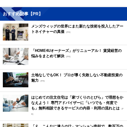
おすすめ記事【PR】
メンズウィッグの世界にまた新たな技術を投入したアー
トネイチャーの真価
[PR]
「HOME4Uオーナーズ」がリニューアル！ 賃貸経営の
悩みをまとめて解決
[PR]
土地なしでもOK！ プロが導く失敗しない不動産投資の
魅力
[PR]
はじめての注文住宅は「家づくりのとびら」で理想をか
なえよう！ 専門アドバイザーに「いつでも・何度で
も」無料相談できるサービスの内容・利用の流れとは
[P
R]
「え、こんなに違うの!?」マンション売却で、数百万の