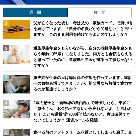
週 間
月 間
父が亡くなった後も、母は父の「家族カード」で買い物
を続けています。「自分の名義だから問題ない」と言い
ますが、このまま利用を続けてもよいのでしょうか？
遺族厚生年金をもらいながら、自分の老齢厚生年金をも
らう年齢（65歳）になりました。両方とも全額もらえる
と思っていたのに、遺族厚生年金が減るって損じゃない
ですか？
娘夫婦が仕事の日は毎日孫の夕飯を作っています。家計
への負担も増えてきましたが、祖父母なら無償で協力す
るのが普通でしょうか？
4歳の息子と「新幹線の自由席」で帰省したら、乗客に
「息子さん、お金払ってないから座れないよ」と言われ
た！ こども運賃“約7000円”払わないと、席は確保でき
ないでしょうか？ 運賃ルールを確認
食べる前のソフトクリームを落としてしまった息子。交