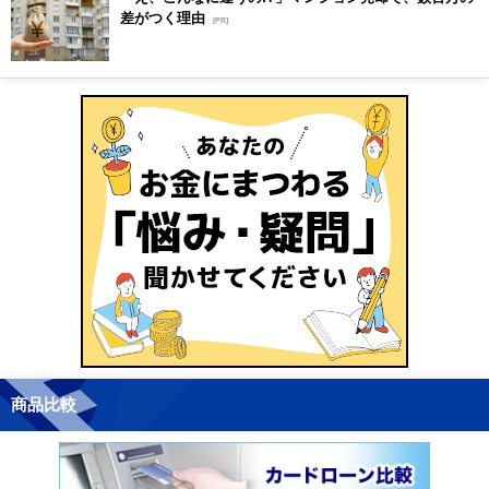
差がつく理由
[PR]
商品比較