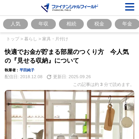
人気
年収
相続
税金
年金
トップ
>
暮らし
>
家具・片付け
快適でお金が貯まる部屋のつくり方 今人気
の『見せる収納』について
執筆者 :
平田純子
配信日:
2018.12.08
更新日:
2025.09.26
この記事は約
3
分で読めます。