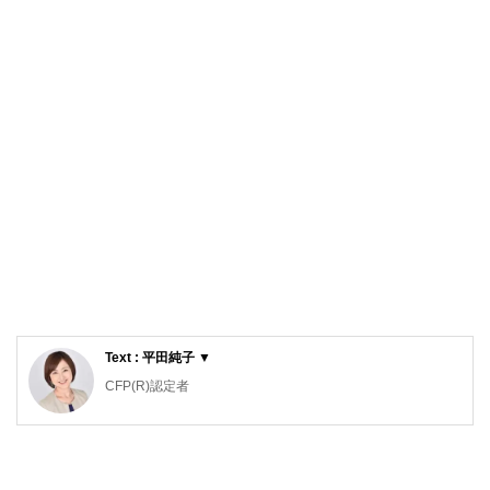
Text : 平田純子 ▼
CFP(R)認定者
１級ファイナンシャル・プランニング技能士、２級建築士、
インテリアコーディネーター
大阪市立大学・生活科学部・住居学科卒業。電機メーカーで
商品企画の仕事を経て、好きが高じて、株式会社良品計画に