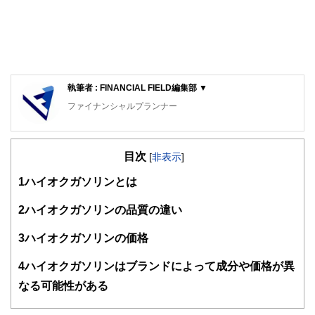
執筆者 : FINANCIAL FIELD編集部 ▼
ファイナンシャルプランナー
FinancialField編集部は、金融、経済に関する記事を、日々
の暮らしにどのような影響を与えるかという視点で、お金の
目次
知識がない方でも理解できるようわかりやすく発信していま
[
非表示
]
す。
1
ハイオクガソリンとは
編集部のメンバーは、ファイナンシャルプランナーの資格取
得者を中心に「お金や暮らし」に関する書籍・雑誌の編集経
2
ハイオクガソリンの品質の違い
験者で構成され、企画立案から記事掲載まですべての工程に
関わることで、読者目線のコンテンツを追求しています。
3
ハイオクガソリンの価格
FinancialFieldの特徴は、ファイナンシャルプランナー、弁
4
ハイオクガソリンはブランドによって成分や価格が異
護士、税理士、宅地建物取引士、相続診断士、住宅ローンア
ドバイザー、DCプランナー、公認会計士、社会保険労務
なる可能性がある
士、行政書士、投資アナリスト、キャリアコンサルタントな
ど150名以上の有資格者を執筆者・監修者として迎え、むず