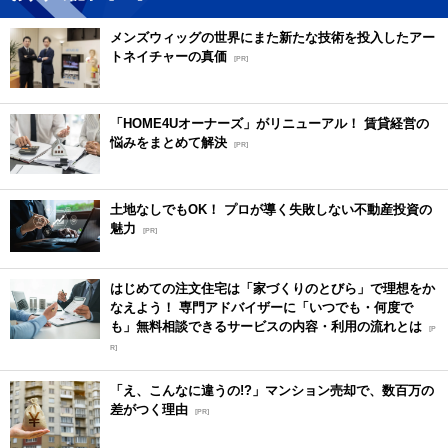
メンズウィッグの世界にまた新たな技術を投入したアー
トネイチャーの真価
[PR]
「HOME4Uオーナーズ」がリニューアル！ 賃貸経営の
悩みをまとめて解決
[PR]
土地なしでもOK！ プロが導く失敗しない不動産投資の
魅力
[PR]
はじめての注文住宅は「家づくりのとびら」で理想をか
なえよう！ 専門アドバイザーに「いつでも・何度で
も」無料相談できるサービスの内容・利用の流れとは
[P
R]
「え、こんなに違うの!?」マンション売却で、数百万の
差がつく理由
[PR]