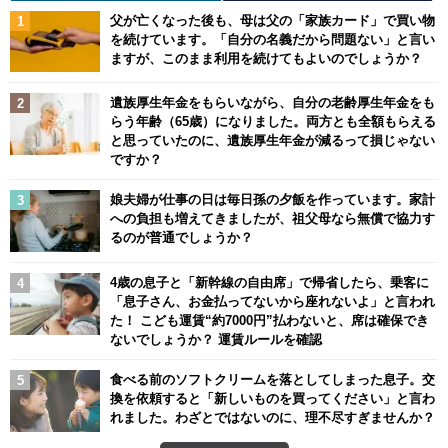
父が亡くなった後も、母は父の「家族カード」で買い物
を続けています。「自分の名義だから問題ない」と言い
ますが、このまま利用を続けてもよいのでしょうか？
遺族厚生年金をもらいながら、自分の老齢厚生年金をも
らう年齢（65歳）になりました。両方とも全額もらえる
と思っていたのに、遺族厚生年金が減るって損じゃない
ですか？
娘夫婦が仕事の日は毎日孫の夕飯を作っています。家計
への負担も増えてきましたが、祖父母なら無償で協力す
るのが普通でしょうか？
4歳の息子と「新幹線の自由席」で帰省したら、乗客に
「息子さん、お金払ってないから座れないよ」と言われ
た！ こども運賃“約7000円”払わないと、席は確保でき
ないでしょうか？ 運賃ルールを確認
食べる前のソフトクリームを落としてしまった息子。交
換を依頼すると「新しいものを買ってください」と言わ
れました。わざとではないのに、理不尽すぎませんか？