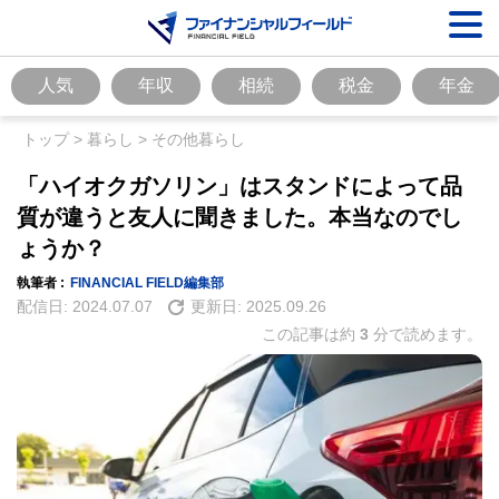
人気
年収
相続
税金
年金
トップ
>
暮らし
>
その他暮らし
「ハイオクガソリン」はスタンドによって品
質が違うと友人に聞きました。本当なのでし
ょうか？
執筆者 :
FINANCIAL FIELD編集部
配信日:
2024.07.07
更新日:
2025.09.26
この記事は約
3
分で読めます。