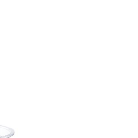
事を、日々の暮らしにどのような影響を与えるかという視点で、お金の知識がない方でも理
取得者を中心に「お金や暮らし」に関する書籍・雑誌の編集経験者で構成され、企
線のコンテンツを追求しています。
ンナー、弁護士、税理士、宅地建物取引士、相続診断士、住宅ローンアドバイザー、DCプラ
スト、キャリアコンサルタントなど150名以上の有資格者を執筆者・監修者として