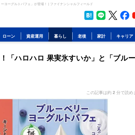
ーヨーグルトパフェ」が登場！ | ファイナンシャルフィールド
ローン
資産運用
暮らし
老後
家計
キャリア
！「ハロハロ 果実氷すいか」と「ブル
この記事は約
2
分で読め