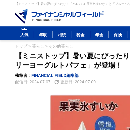
【ミニストップ】暑い夏にぴったり！「ハロハロ 果実氷すいか」と「ブルーベリ
人気
年収
相続
税金
年金
保険
トップ
>
暮らし
>
その他暮らし
【ミニストップ】暑い夏にぴったり
リーヨーグルトパフェ」が登場！
執筆者 :
FINANCIAL FIELD編集部
配信日:
2024.07.07
更新日:
2024.07.09