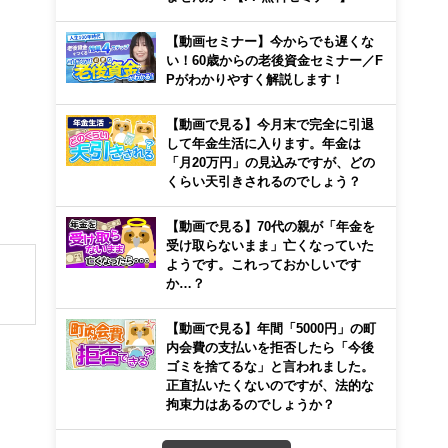
【動画セミナー】今からでも遅くな
い！60歳からの老後資金セミナー／F
Pがわかりやすく解説します！
【動画で見る】今月末で完全に引退
して年金生活に入ります。年金は
「月20万円」の見込みですが、どの
くらい天引きされるのでしょう？
【動画で見る】70代の親が「年金を
受け取らないまま」亡くなっていた
ようです。これっておかしいです
か…？
解でき
【動画で見る】年間「5000円」の町
内会費の支払いを拒否したら「今後
ゴミを捨てるな」と言われました。
画立
正直払いたくないのですが、法的な
拘束力はあるのでしょうか？
ンナ
迎