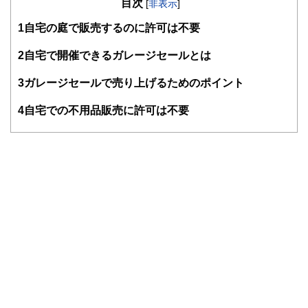
目次
知識がない方でも理解できるようわかりやすく発信していま
[
非表示
]
す。
1
自宅の庭で販売するのに許可は不要
編集部のメンバーは、ファイナンシャルプランナーの資格取
得者を中心に「お金や暮らし」に関する書籍・雑誌の編集経
2
自宅で開催できるガレージセールとは
験者で構成され、企画立案から記事掲載まですべての工程に
関わることで、読者目線のコンテンツを追求しています。
3
ガレージセールで売り上げるためのポイント
FinancialFieldの特徴は、ファイナンシャルプランナー、弁
4
自宅での不用品販売に許可は不要
護士、税理士、宅地建物取引士、相続診断士、住宅ローンア
ドバイザー、DCプランナー、公認会計士、社会保険労務
士、行政書士、投資アナリスト、キャリアコンサルタントな
ど150名以上の有資格者を執筆者・監修者として迎え、むず
かしく感じられる年金や税金、相続、保険、ローンなどの話
をわかりやすく発信している点です。
このように編集経験豊富なメンバーと金融や経済に精通した
執筆者・監修者による執筆体制を築くことで、内容のわかり
やすさはもちろんのこと、読み応えのあるコンテンツと確か
な情報発信を実現しています。
私たちは、快適でより良い生活のアイデアを提供するお金の
コンシェルジュを目指します。