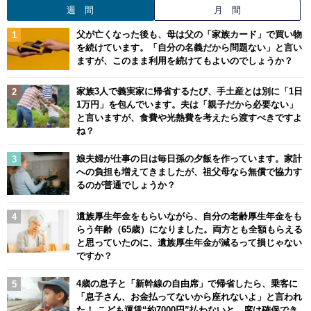
週 間
月 間
父が亡くなった後も、母は父の「家族カード」で買い物
を続けています。「自分の名義だから問題ない」と言い
ますが、このまま利用を続けてもよいのでしょうか？
家族3人で義実家に帰省するたび、手土産とは別に「1日
1万円」を包んでいます。夫は「親子だから必要ない」
と言いますが、食費や光熱費を考えたら渡すべきですよ
ね？
娘夫婦が仕事の日は毎日孫の夕飯を作っています。家計
への負担も増えてきましたが、祖父母なら無償で協力す
るのが普通でしょうか？
遺族厚生年金をもらいながら、自分の老齢厚生年金をも
らう年齢（65歳）になりました。両方とも全額もらえる
と思っていたのに、遺族厚生年金が減るって損じゃない
ですか？
4歳の息子と「新幹線の自由席」で帰省したら、乗客に
「息子さん、お金払ってないから座れないよ」と言われ
た！ こども運賃“約7000円”払わないと、席は確保でき