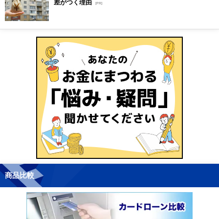
差がつく理由
[PR]
商品比較