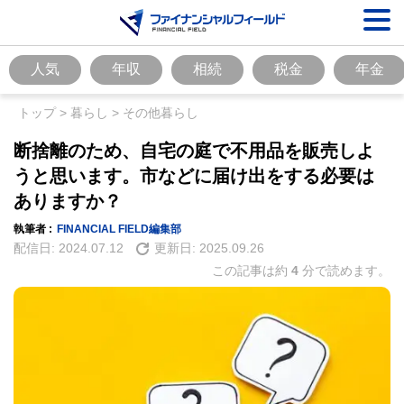
人気
年収
相続
税金
年金
トップ
>
暮らし
>
その他暮らし
断捨離のため、自宅の庭で不用品を販売しよ
うと思います。市などに届け出をする必要は
ありますか？
執筆者 :
FINANCIAL FIELD編集部
配信日:
2024.07.12
更新日:
2025.09.26
この記事は約
4
分で読めます。