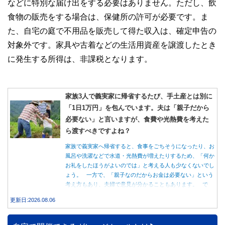
などに特別な届け出をする必要はありません。ただし、飲
食物の販売をする場合は、保健所の許可が必要です。ま
た、自宅の庭で不用品を販売して得た収入は、確定申告の
対象外です。家具や古着などの生活用資産を譲渡したとき
に発生する所得は、非課税となります。
家族3人で義実家に帰省するたび、手土産とは別に
「1日1万円」を包んでいます。夫は「親子だから
必要ない」と言いますが、食費や光熱費を考えた
ら渡すべきですよね？
家族で義実家へ帰省すると、食事をごちそうになったり、お
風呂や洗濯などで水道・光熱費が増えたりするため、「何か
お礼をしたほうがよいのでは」と考える人も少なくないでし
ょう。 一方で、「親子なのだからお金は必要ない」という
考え方もあり、夫婦で意見が分かることもあります。 で
は、実際に義実家へ泊まる際、お金を渡している家庭はどの
更新日:2026.08.06
くらいあるのでしょうか。本記事では、帰省時に宿泊費を渡
す家庭の割合や、感謝の気持ちを伝える方法について解説し
ます。