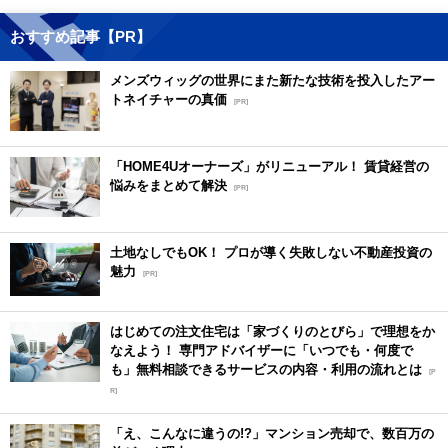
おすすめ記事【PR】
メンズウィッグの世界にまた新たな技術を投入したアー
トネイチャーの真価
[PR]
「HOME4Uオーナーズ」がリニューアル！ 賃貸経営の
悩みをまとめて解決
[PR]
土地なしでもOK！ プロが導く失敗しない不動産投資の
魅力
[PR]
はじめての注文住宅は「家づくりのとびら」で理想をか
なえよう！ 専門アドバイザーに「いつでも・何度で
も」無料相談できるサービスの内容・利用の流れとは
[P
R]
「え、こんなに違うの!?」マンション売却で、数百万の