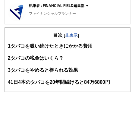
執筆者 : FINANCIAL FIELD編集部 ▼
ファイナンシャルプランナー
FinancialField編集部は、金融、経済に関する記事を、日々
の暮らしにどのような影響を与えるかという視点で、お金の
目次
知識がない方でも理解できるようわかりやすく発信していま
[
非表示
]
す。
1
タバコを吸い続けたときにかかる費用
編集部のメンバーは、ファイナンシャルプランナーの資格取
得者を中心に「お金や暮らし」に関する書籍・雑誌の編集経
2
タバコの税金はいくら？
験者で構成され、企画立案から記事掲載まですべての工程に
関わることで、読者目線のコンテンツを追求しています。
3
タバコをやめると得られる効果
FinancialFieldの特徴は、ファイナンシャルプランナー、弁
4
1日4本のタバコを20年間続けると84万6800円
護士、税理士、宅地建物取引士、相続診断士、住宅ローンア
ドバイザー、DCプランナー、公認会計士、社会保険労務
士、行政書士、投資アナリスト、キャリアコンサルタントな
ど150名以上の有資格者を執筆者・監修者として迎え、むず
かしく感じられる年金や税金、相続、保険、ローンなどの話
をわかりやすく発信している点です。
このように編集経験豊富なメンバーと金融や経済に精通した
執筆者・監修者による執筆体制を築くことで、内容のわかり
やすさはもちろんのこと、読み応えのあるコンテンツと確か