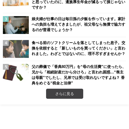
と思っていたのに、遺族厚生年金が減るって損じゃない
ですか？
娘夫婦が仕事の日は毎日孫の夕飯を作っています。家計
への負担も増えてきましたが、祖父母なら無償で協力す
るのが普通でしょうか？
食べる前のソフトクリームを落としてしまった息子。交
換を依頼すると「新しいものを買ってください」と言わ
れました。わざとではないのに、理不尽すぎませんか？
父の葬儀で「香典80万円」を“母の生活費”に使ったら、
兄から「相続財産だから分けろ」と言われ困惑…“喪主
は母親”でしたし、兄弟では受け取れないですよね？ 香
典をめぐる“税金と法律”
さらに見る