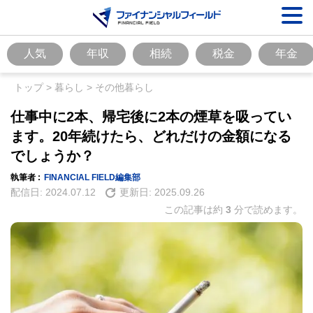
人気
年収
相続
税金
年金
トップ
>
暮らし
>
その他暮らし
仕事中に2本、帰宅後に2本の煙草を吸ってい
ます。20年続けたら、どれだけの金額になる
でしょうか？
執筆者 :
FINANCIAL FIELD編集部
配信日:
2024.07.12
更新日:
2025.09.26
この記事は約
3
分で読めます。