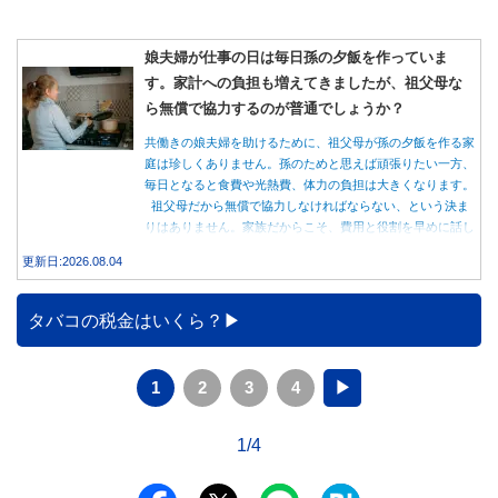
娘夫婦が仕事の日は毎日孫の夕飯を作っていま
す。家計への負担も増えてきましたが、祖父母な
ら無償で協力するのが普通でしょうか？
共働きの娘夫婦を助けるために、祖父母が孫の夕飯を作る家
庭は珍しくありません。孫のためと思えば頑張りたい一方、
毎日となると食費や光熱費、体力の負担は大きくなります。
祖父母だから無償で協力しなければならない、という決ま
りはありません。家族だからこそ、費用と役割を早めに話し
合うことが大切です。
更新日:2026.08.04
タバコの税金はいくら？
1
2
3
4
▶
1/4