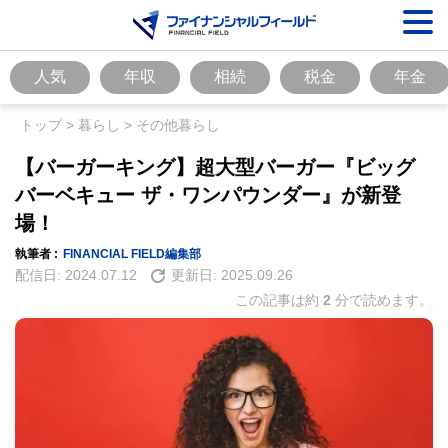
人気
年収
相続
税金
年金
トップ
>
暮らし
>
その他暮らし
【バーガーキング】超大型バーガー『ビッグ
バーベキュー ザ・ワンパウンダー』が新登
場！
執筆者 :
FINANCIAL FIELD編集部
配信日:
2024.07.12
更新日:
2025.09.26
この記事は約
2
分で読めます。