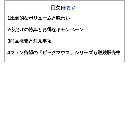
の暮らしにどのような影響を与えるかという視点で、お金の
目次
知識がない方でも理解できるようわかりやすく発信していま
[
非表示
]
す。
1
圧倒的なボリュームと味わい
編集部のメンバーは、ファイナンシャルプランナーの資格取
得者を中心に「お金や暮らし」に関する書籍・雑誌の編集経
2
今だけの特典とお得なキャンペーン
験者で構成され、企画立案から記事掲載まですべての工程に
関わることで、読者目線のコンテンツを追求しています。
3
商品概要と注意事項
FinancialFieldの特徴は、ファイナンシャルプランナー、弁
4
ファン待望の「ビッグマウス」シリーズも継続販売中
護士、税理士、宅地建物取引士、相続診断士、住宅ローンア
ドバイザー、DCプランナー、公認会計士、社会保険労務
士、行政書士、投資アナリスト、キャリアコンサルタントな
ど150名以上の有資格者を執筆者・監修者として迎え、むず
かしく感じられる年金や税金、相続、保険、ローンなどの話
をわかりやすく発信している点です。
このように編集経験豊富なメンバーと金融や経済に精通した
執筆者・監修者による執筆体制を築くことで、内容のわかり
やすさはもちろんのこと、読み応えのあるコンテンツと確か
な情報発信を実現しています。
私たちは、快適でより良い生活のアイデアを提供するお金の
コンシェルジュを目指します。