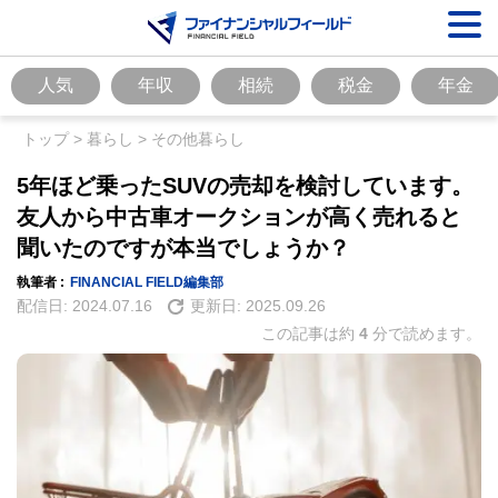
人気
年収
相続
税金
年金
トップ
>
暮らし
>
その他暮らし
5年ほど乗ったSUVの売却を検討しています。
友人から中古車オークションが高く売れると
聞いたのですが本当でしょうか？
執筆者 :
FINANCIAL FIELD編集部
配信日:
2024.07.16
更新日:
2025.09.26
この記事は約
4
分で読めます。