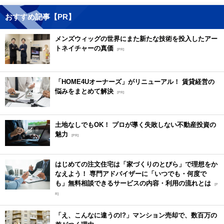
おすすめ記事【PR】
メンズウィッグの世界にまた新たな技術を投入したアー
トネイチャーの真価
[PR]
「HOME4Uオーナーズ」がリニューアル！ 賃貸経営の
悩みをまとめて解決
[PR]
土地なしでもOK！ プロが導く失敗しない不動産投資の
魅力
[PR]
はじめての注文住宅は「家づくりのとびら」で理想をか
なえよう！ 専門アドバイザーに「いつでも・何度で
も」無料相談できるサービスの内容・利用の流れとは
[P
R]
「え、こんなに違うの!?」マンション売却で、数百万の