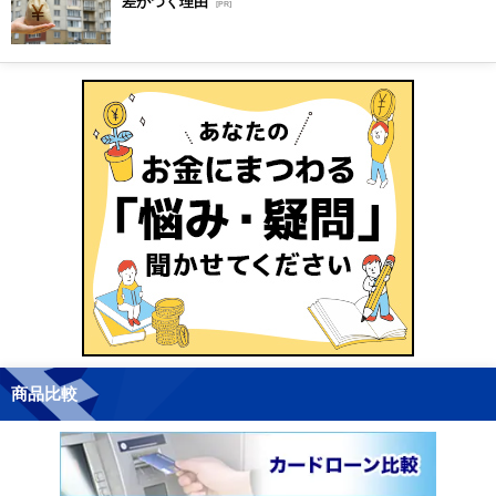
差がつく理由
[PR]
商品比較