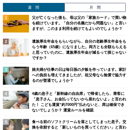
週 間
月 間
父が亡くなった後も、母は父の「家族カード」で買い物
を続けています。「自分の名義だから問題ない」と言い
ますが、このまま利用を続けてもよいのでしょうか？
遺族厚生年金をもらいながら、自分の老齢厚生年金をも
らう年齢（65歳）になりました。両方とも全額もらえる
と思っていたのに、遺族厚生年金が減るって損じゃない
ですか？
娘夫婦が仕事の日は毎日孫の夕飯を作っています。家計
への負担も増えてきましたが、祖父母なら無償で協力す
るのが普通でしょうか？
4歳の息子と「新幹線の自由席」で帰省したら、乗客に
「息子さん、お金払ってないから座れないよ」と言われ
た！ こども運賃“約7000円”払わないと、席は確保でき
ないでしょうか？ 運賃ルールを確認
食べる前のソフトクリームを落としてしまった息子。交
換を依頼すると「新しいものを買ってください」と言わ