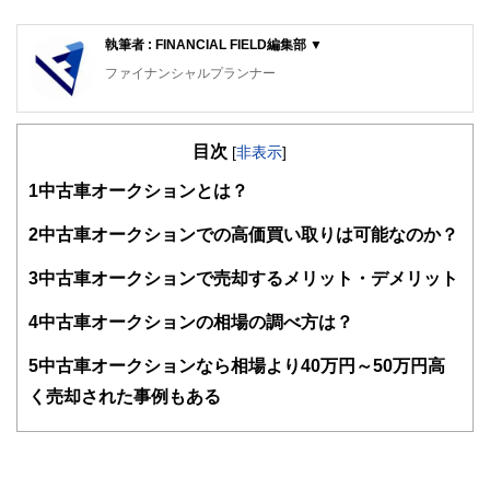
執筆者 : FINANCIAL FIELD編集部 ▼
ファイナンシャルプランナー
FinancialField編集部は、金融、経済に関する記事を、日々
の暮らしにどのような影響を与えるかという視点で、お金の
目次
知識がない方でも理解できるようわかりやすく発信していま
[
非表示
]
す。
1
中古車オークションとは？
編集部のメンバーは、ファイナンシャルプランナーの資格取
得者を中心に「お金や暮らし」に関する書籍・雑誌の編集経
2
中古車オークションでの高価買い取りは可能なのか？
験者で構成され、企画立案から記事掲載まですべての工程に
関わることで、読者目線のコンテンツを追求しています。
3
中古車オークションで売却するメリット・デメリット
FinancialFieldの特徴は、ファイナンシャルプランナー、弁
4
中古車オークションの相場の調べ方は？
護士、税理士、宅地建物取引士、相続診断士、住宅ローンア
ドバイザー、DCプランナー、公認会計士、社会保険労務
士、行政書士、投資アナリスト、キャリアコンサルタントな
5
中古車オークションなら相場より40万円～50万円高
ど150名以上の有資格者を執筆者・監修者として迎え、むず
く売却された事例もある
かしく感じられる年金や税金、相続、保険、ローンなどの話
をわかりやすく発信している点です。
このように編集経験豊富なメンバーと金融や経済に精通した
執筆者・監修者による執筆体制を築くことで、内容のわかり