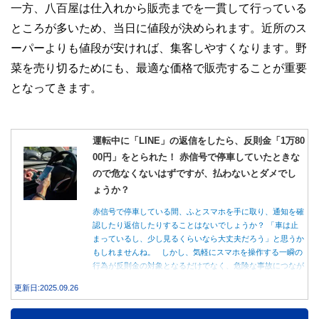
一方、八百屋は仕入れから販売までを一貫して行っている
ところが多いため、当日に値段が決められます。近所のス
ーパーよりも値段が安ければ、集客しやすくなります。野
菜を売り切るためにも、最適な価格で販売することが重要
となってきます。
運転中に「LINE」の返信をしたら、反則金「1万80
00円」をとられた！ 赤信号で停車していたときな
ので危なくないはずですが、払わないとダメでし
ょうか？
赤信号で停車している間、ふとスマホを手に取り、通知を確
認したり返信したりすることはないでしょうか？ 「車は止
まっているし、少し見るくらいなら大丈夫だろう」と思うか
もしれませんね。 しかし、気軽にスマホを操作する一瞬の
行為が反則金の対象となるだけでなく、危険な事故につなが
る可能性もあります。本記事では、赤信号で停車中のスマホ
更新日:2025.09.26
操作が違反になる事例や、反則金の支払い義務について詳し
く解説します。