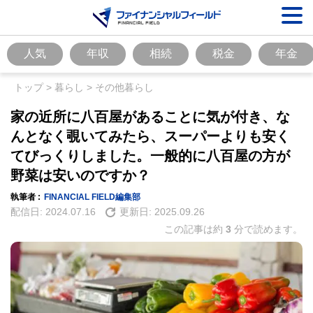
人気
年収
相続
税金
年金
トップ
>
暮らし
>
その他暮らし
家の近所に八百屋があることに気が付き、な
んとなく覗いてみたら、スーパーよりも安く
てびっくりしました。一般的に八百屋の方が
野菜は安いのですか？
執筆者 :
FINANCIAL FIELD編集部
配信日:
2024.07.16
更新日:
2025.09.26
この記事は約
3
分で読めます。