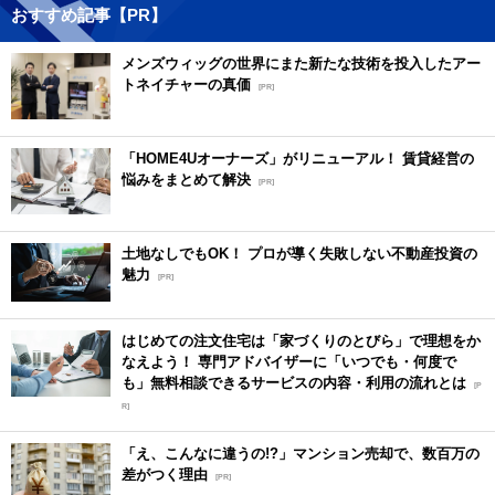
おすすめ記事【PR】
メンズウィッグの世界にまた新たな技術を投入したアー
トネイチャーの真価
[PR]
「HOME4Uオーナーズ」がリニューアル！ 賃貸経営の
悩みをまとめて解決
[PR]
土地なしでもOK！ プロが導く失敗しない不動産投資の
魅力
[PR]
はじめての注文住宅は「家づくりのとびら」で理想をか
なえよう！ 専門アドバイザーに「いつでも・何度で
も」無料相談できるサービスの内容・利用の流れとは
[P
R]
「え、こんなに違うの!?」マンション売却で、数百万の
差がつく理由
[PR]