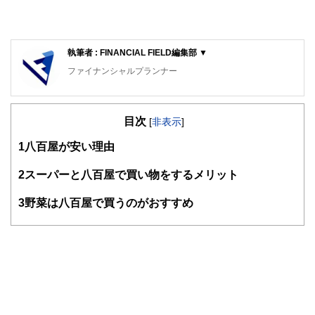
執筆者 : FINANCIAL FIELD編集部 ▼
ファイナンシャルプランナー
FinancialField編集部は、金融、経済に関する記事を、日々
の暮らしにどのような影響を与えるかという視点で、お金の
目次
知識がない方でも理解できるようわかりやすく発信していま
[
非表示
]
す。
1
八百屋が安い理由
編集部のメンバーは、ファイナンシャルプランナーの資格取
得者を中心に「お金や暮らし」に関する書籍・雑誌の編集経
2
スーパーと八百屋で買い物をするメリット
験者で構成され、企画立案から記事掲載まですべての工程に
関わることで、読者目線のコンテンツを追求しています。
3
野菜は八百屋で買うのがおすすめ
FinancialFieldの特徴は、ファイナンシャルプランナー、弁
護士、税理士、宅地建物取引士、相続診断士、住宅ローンア
ドバイザー、DCプランナー、公認会計士、社会保険労務
士、行政書士、投資アナリスト、キャリアコンサルタントな
ど150名以上の有資格者を執筆者・監修者として迎え、むず
かしく感じられる年金や税金、相続、保険、ローンなどの話
をわかりやすく発信している点です。