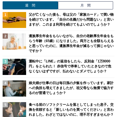
週 間
月 間
父が亡くなった後も、母は父の「家族カード」で買い物
を続けています。「自分の名義だから問題ない」と言い
ますが、このまま利用を続けてもよいのでしょうか？
遺族厚生年金をもらいながら、自分の老齢厚生年金をも
らう年齢（65歳）になりました。両方とも全額もらえる
と思っていたのに、遺族厚生年金が減るって損じゃない
ですか？
運転中に「LINE」の返信をしたら、反則金「1万8000
円」をとられた！ 赤信号で停車していたときなので危
なくないはずですが、払わないとダメでしょうか？
娘夫婦が仕事の日は毎日孫の夕飯を作っています。家計
への負担も増えてきましたが、祖父母なら無償で協力す
るのが普通でしょうか？
食べる前のソフトクリームを落としてしまった息子。交
換を依頼すると「新しいものを買ってください」と言わ
れました。わざとではないのに、理不尽すぎませんか？