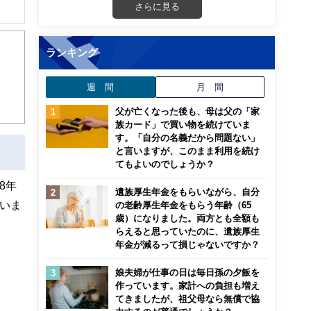
さらに見る
解でき
ランキング
画立
週 間
月 間
ンナ
迎
父が亡くなった後も、母は父の「家
族カード」で買い物を続けていま
す。「自分の名義だから問題ない」
こ
と言いますが、このまま利用を続け
てもよいのでしょうか？
8年
遺族厚生年金をもらいながら、自分
いま
の老齢厚生年金をもらう年齢（65
歳）になりました。両方とも全額も
らえると思っていたのに、遺族厚生
年金が減るって損じゃないですか？
娘夫婦が仕事の日は毎日孫の夕飯を
作っています。家計への負担も増え
てきましたが、祖父母なら無償で協