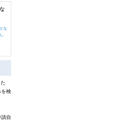
な
とな
ん。
るた
みを検
申請自