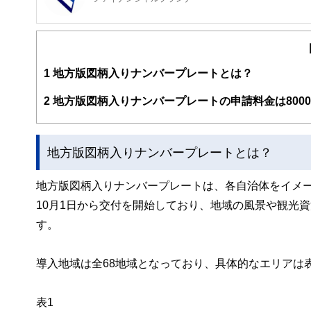
FinancialField編集部は、金融、経済に関する記
るようわかりやすく発信しています。
編集部のメンバーは、ファイナンシャルプランナーの資格
案から記事掲載まですべての工程に関わることで、読者目
1
地方版図柄入りナンバープレートとは？
FinancialFieldの特徴は、ファイナンシャルプラ
2
地方版図柄入りナンバープレートの申請料金は8000
ー、公認会計士、社会保険労務士、行政書士、投資アナリ
え、むずかしく感じられる年金や税金、相続、保険、ロー
このように編集経験豊富なメンバーと金融や経済に精通し
地方版図柄入りナンバープレートとは？
と、読み応えのあるコンテンツと確かな情報発信を実現し
私たちは、快適でより良い生活のアイデアを提供するお金
地方版図柄入りナンバープレートは、各自治体をイメー
10月1日から交付を開始しており、地域の風景や観光
す。
導入地域は全68地域となっており、具体的なエリアは
表1