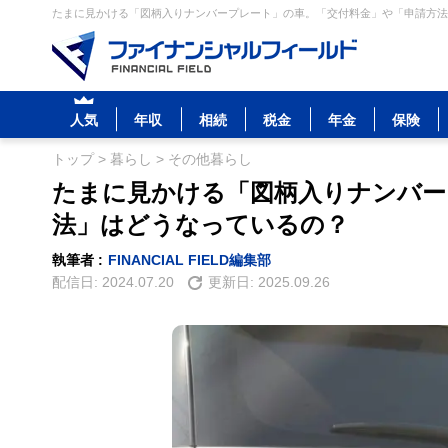
たまに見かける「図柄入りナンバープレート」の車。「交付料金」や「申請方法」
人気
年収
相続
税金
年金
保険
トップ
>
暮らし
>
その他暮らし
たまに見かける「図柄入りナンバー
法」はどうなっているの？
執筆者 :
FINANCIAL FIELD編集部
配信日:
2024.07.20
更新日:
2025.09.26