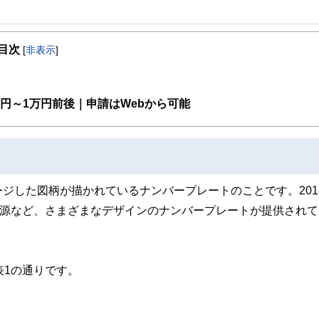
事を、日々の暮らしにどのような影響を与えるかという視点で、お金の知識がない方でも理
目次
[
非表示
]
取得者を中心に「お金や暮らし」に関する書籍・雑誌の編集経験者で構成され、企
線のコンテンツを追求しています。
ンナー、弁護士、税理士、宅地建物取引士、相続診断士、住宅ローンアドバイザー、DCプラ
円～1万円前後｜申請はWebから可能
スト、キャリアコンサルタントなど150名以上の有資格者を執筆者・監修者として
ンなどの話をわかりやすく発信している点です。
た執筆者・監修者による執筆体制を築くことで、内容のわかりやすさはもちろんの
ています。
のコンシェルジュを目指します。
ジした図柄が描かれているナンバープレートのことです。201
資源など、さまざまなデザインのナンバープレートが提供されて
表1の通りです。