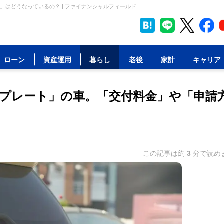
はどうなっているの？ | ファイナンシャルフィールド
ローン
資産運用
暮らし
老後
家計
キャリア
プレート」の車。「交付料金」や「申請
この記事は約
3
分で読め