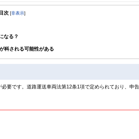
事を、日々の暮らしにどのような影響を与えるかという視点で、お金の知識がない方でも理
目次
[
非表示
]
取得者を中心に「お金や暮らし」に関する書籍・雑誌の編集経験者で構成され、企
線のコンテンツを追求しています。
ンナー、弁護士、税理士、宅地建物取引士、相続診断士、住宅ローンアドバイザー、DCプラ
になる？
スト、キャリアコンサルタントなど150名以上の有資格者を執筆者・監修者として
ンなどの話をわかりやすく発信している点です。
金が科される可能性がある
た執筆者・監修者による執筆体制を築くことで、内容のわかりやすさはもちろんの
ています。
のコンシェルジュを目指します。
が必要です。道路運送車両法第12条1項で定められており、申