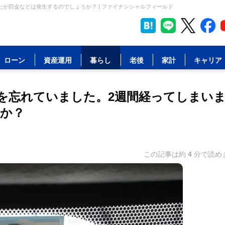
が罰金などは発生するのでしょうか？ | ファイナンシャルフィールド
ローン
資産運用
暮らし
老後
家計
キャリア
を忘れていました。2週間経ってしまい
か？
この記事は約
4
分で読め