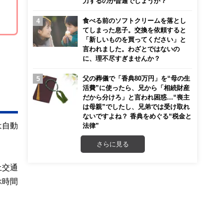
力するのが普通でしょうか？
食べる前のソフトクリームを落とし
てしまった息子。交換を依頼すると
「新しいものを買ってください」と
言われました。わざとではないの
に、理不尽すぎませんか？
父の葬儀で「香典80万円」を“母の生
活費”に使ったら、兄から「相続財産
だから分けろ」と言われ困惑…“喪主
は母親”でしたし、兄弟では受け取れ
ないですよね？ 香典をめぐる“税金と
は自動
法律”
さらに見る
土交通
ぶ時間