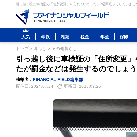
引っ越し後に車検証の「住所変更」を忘れていました。2週間経ってしまいました
人気
年収
相続
税金
年金
保険
トップ
>
暮らし
>
その他暮らし
引っ越し後に車検証の「住所変更」
たが罰金などは発生するのでしょう
執筆者 :
FINANCIAL FIELD編集部
配信日:
2024.07.24
更新日:
2025.09.26