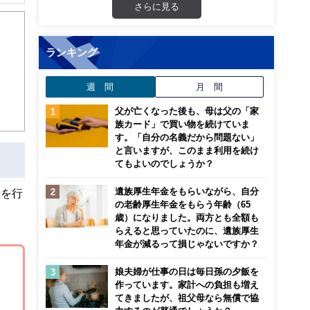
解でき
さらに見る
画立
ランキング
ンナ
週 間
月 間
迎
父が亡くなった後も、母は父の「家
こ
族カード」で買い物を続けていま
す。「自分の名義だから問題ない」
と言いますが、このまま利用を続け
てもよいのでしょうか？
遺族厚生年金をもらいながら、自分
告を行
の老齢厚生年金をもらう年齢（65
歳）になりました。両方とも全額も
らえると思っていたのに、遺族厚生
年金が減るって損じゃないですか？
娘夫婦が仕事の日は毎日孫の夕飯を
作っています。家計への負担も増え
てきましたが、祖父母なら無償で協