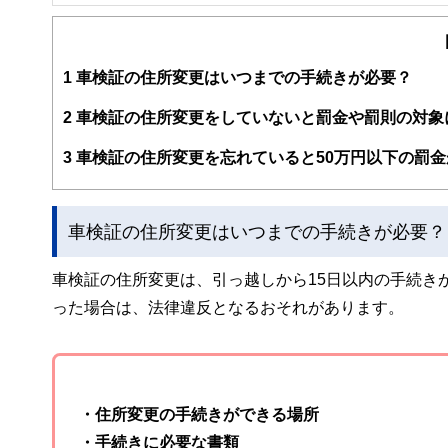
FinancialField編集部は、金融、経済に関する記
るようわかりやすく発信しています。
編集部のメンバーは、ファイナンシャルプランナーの資格
案から記事掲載まですべての工程に関わることで、読者目
1
車検証の住所変更はいつまでの手続きが必要？
FinancialFieldの特徴は、ファイナンシャルプラ
2
車検証の住所変更をしていないと罰金や罰則の対象
ー、公認会計士、社会保険労務士、行政書士、投資アナリ
え、むずかしく感じられる年金や税金、相続、保険、ロー
3
車検証の住所変更を忘れていると50万円以下の罰
このように編集経験豊富なメンバーと金融や経済に精通し
と、読み応えのあるコンテンツと確かな情報発信を実現し
車検証の住所変更はいつまでの手続きが必要？
私たちは、快適でより良い生活のアイデアを提供するお金
車検証の住所変更は、引っ越しから15日以内の手続き
った場合は、法律違反となるおそれがあります。
・住所変更の手続きができる場所
・手続きに必要な書類