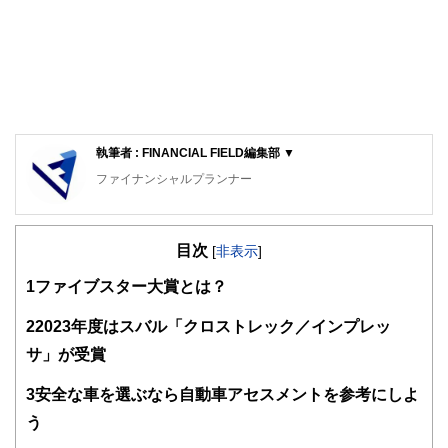
執筆者 : FINANCIAL FIELD編集部 ▼
ファイナンシャルプランナー
FinancialField編集部は、金融、経済に関する記事を、日々
の暮らしにどのような影響を与えるかという視点で、お金の
目次
知識がない方でも理解できるようわかりやすく発信していま
[
非表示
]
す。
1
ファイブスター大賞とは？
編集部のメンバーは、ファイナンシャルプランナーの資格取
得者を中心に「お金や暮らし」に関する書籍・雑誌の編集経
2
2023年度はスバル「クロストレック／インプレッ
験者で構成され、企画立案から記事掲載まですべての工程に
サ」が受賞
関わることで、読者目線のコンテンツを追求しています。
FinancialFieldの特徴は、ファイナンシャルプランナー、弁
3
安全な車を選ぶなら自動車アセスメントを参考にしよ
護士、税理士、宅地建物取引士、相続診断士、住宅ローンア
う
ドバイザー、DCプランナー、公認会計士、社会保険労務
士、行政書士、投資アナリスト、キャリアコンサルタントな