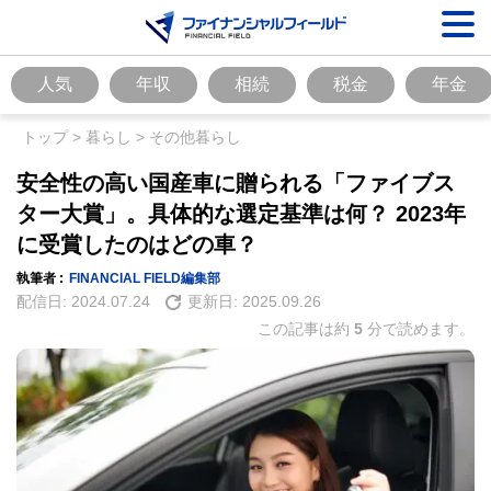
人気
年収
相続
税金
年金
トップ
>
暮らし
>
その他暮らし
安全性の高い国産車に贈られる「ファイブス
ター大賞」。具体的な選定基準は何？ 2023年
に受賞したのはどの車？
執筆者 :
FINANCIAL FIELD編集部
配信日:
2024.07.24
更新日:
2025.09.26
この記事は約
5
分で読めます。