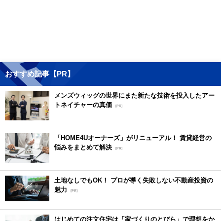
おすすめ記事【PR】
メンズウィッグの世界にまた新たな技術を投入したアー
トネイチャーの真価
[PR]
「HOME4Uオーナーズ」がリニューアル！ 賃貸経営の
悩みをまとめて解決
[PR]
土地なしでもOK！ プロが導く失敗しない不動産投資の
魅力
[PR]
はじめての注文住宅は「家づくりのとびら」で理想をか