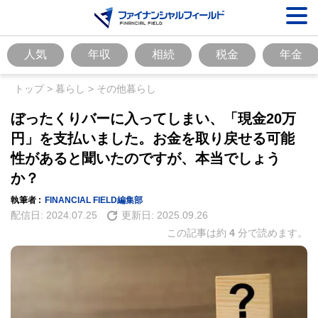
人気
年収
相続
税金
年金
トップ
>
暮らし
>
その他暮らし
ぼったくりバーに入ってしまい、「現金20万
円」を支払いました。お金を取り戻せる可能
性があると聞いたのですが、本当でしょう
か？
執筆者 :
FINANCIAL FIELD編集部
配信日:
2024.07.25
更新日:
2025.09.26
この記事は約
4
分で読めます。