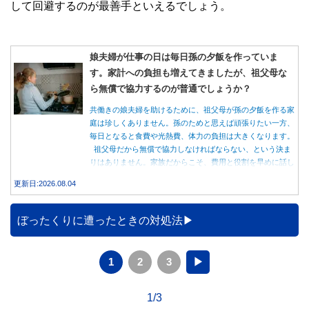
して回避するのが最善手といえるでしょう。
娘夫婦が仕事の日は毎日孫の夕飯を作っていま
す。家計への負担も増えてきましたが、祖父母な
ら無償で協力するのが普通でしょうか？
共働きの娘夫婦を助けるために、祖父母が孫の夕飯を作る家
庭は珍しくありません。孫のためと思えば頑張りたい一方、
毎日となると食費や光熱費、体力の負担は大きくなります。
祖父母だから無償で協力しなければならない、という決ま
りはありません。家族だからこそ、費用と役割を早めに話し
合うことが大切です。
更新日:2026.08.04
ぼったくりに遭ったときの対処法
1
2
3
▶
1/3