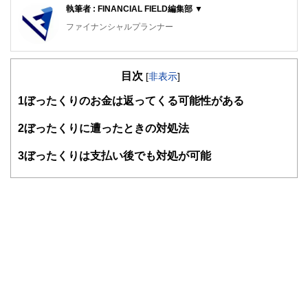
執筆者 : FINANCIAL FIELD編集部 ▼
ファイナンシャルプランナー
FinancialField編集部は、金融、経済に関する記事を、日々
の暮らしにどのような影響を与えるかという視点で、お金の
目次
知識がない方でも理解できるようわかりやすく発信していま
[
非表示
]
す。
1
ぼったくりのお金は返ってくる可能性がある
編集部のメンバーは、ファイナンシャルプランナーの資格取
得者を中心に「お金や暮らし」に関する書籍・雑誌の編集経
2
ぼったくりに遭ったときの対処法
験者で構成され、企画立案から記事掲載まですべての工程に
関わることで、読者目線のコンテンツを追求しています。
3
ぼったくりは支払い後でも対処が可能
FinancialFieldの特徴は、ファイナンシャルプランナー、弁
護士、税理士、宅地建物取引士、相続診断士、住宅ローンア
ドバイザー、DCプランナー、公認会計士、社会保険労務
士、行政書士、投資アナリスト、キャリアコンサルタントな
ど150名以上の有資格者を執筆者・監修者として迎え、むず
かしく感じられる年金や税金、相続、保険、ローンなどの話
をわかりやすく発信している点です。
このように編集経験豊富なメンバーと金融や経済に精通した
執筆者・監修者による執筆体制を築くことで、内容のわかり
やすさはもちろんのこと、読み応えのあるコンテンツと確か
な情報発信を実現しています。