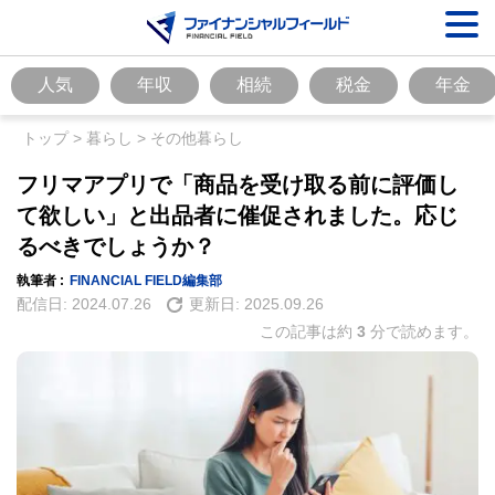
人気
年収
相続
税金
年金
トップ
>
暮らし
>
その他暮らし
フリマアプリで「商品を受け取る前に評価し
て欲しい」と出品者に催促されました。応じ
るべきでしょうか？
執筆者 :
FINANCIAL FIELD編集部
配信日:
2024.07.26
更新日:
2025.09.26
この記事は約
3
分で読めます。