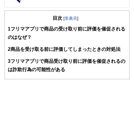
FinancialField編集部は、金融、経済に関する記事を、日々
の暮らしにどのような影響を与えるかという視点で、お金の
目次
知識がない方でも理解できるようわかりやすく発信していま
[
非表示
]
す。
1
フリマアプリで商品の受け取り前に評価を催促される
編集部のメンバーは、ファイナンシャルプランナーの資格取
のはなぜ？
得者を中心に「お金や暮らし」に関する書籍・雑誌の編集経
験者で構成され、企画立案から記事掲載まですべての工程に
2
商品を受け取る前に評価してしまったときの対処法
関わることで、読者目線のコンテンツを追求しています。
FinancialFieldの特徴は、ファイナンシャルプランナー、弁
3
フリマアプリで商品受け取り前に評価を催促されるの
護士、税理士、宅地建物取引士、相続診断士、住宅ローンア
は詐欺行為の可能性がある
ドバイザー、DCプランナー、公認会計士、社会保険労務
士、行政書士、投資アナリスト、キャリアコンサルタントな
ど150名以上の有資格者を執筆者・監修者として迎え、むず
かしく感じられる年金や税金、相続、保険、ローンなどの話
をわかりやすく発信している点です。
このように編集経験豊富なメンバーと金融や経済に精通した
執筆者・監修者による執筆体制を築くことで、内容のわかり
やすさはもちろんのこと、読み応えのあるコンテンツと確か
な情報発信を実現しています。
私たちは、快適でより良い生活のアイデアを提供するお金の
コンシェルジュを目指します。