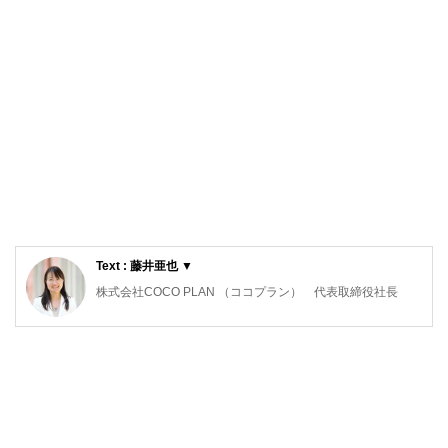
Text : 藤井亜也 ▼
株式会社COCO PLAN （ココプラン） 代表取締役社長
教育カウンセラー、派遣コーディネーター、秘書等、様々な
職種を経験した後、マネーセンスを磨きたいと思い、ファイ
ナンシャルプランナーの資格を取得。
「お金の不安を解決するサポートがしたい」、「夢の実現を
応援したい」という想いからCOCO PLANを設立。
独立系FPとして個別相談、マネーセミナー、執筆業など幅
広く活動中。