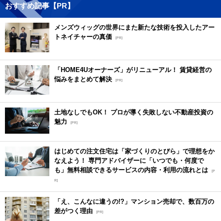
おすすめ記事【PR】
メンズウィッグの世界にまた新たな技術を投入したアー
トネイチャーの真価
[PR]
「HOME4Uオーナーズ」がリニューアル！ 賃貸経営の
悩みをまとめて解決
[PR]
土地なしでもOK！ プロが導く失敗しない不動産投資の
魅力
[PR]
はじめての注文住宅は「家づくりのとびら」で理想をか
なえよう！ 専門アドバイザーに「いつでも・何度で
も」無料相談できるサービスの内容・利用の流れとは
[P
R]
「え、こんなに違うの!?」マンション売却で、数百万の
差がつく理由
[PR]