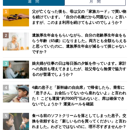
週 間
月 間
父が亡くなった後も、母は父の「家族カード」で買い物
を続けています。「自分の名義だから問題ない」と言い
ますが、このまま利用を続けてもよいのでしょうか？
遺族厚生年金をもらいながら、自分の老齢厚生年金をも
らう年齢（65歳）になりました。両方とも全額もらえる
と思っていたのに、遺族厚生年金が減るって損じゃない
ですか？
娘夫婦が仕事の日は毎日孫の夕飯を作っています。家計
への負担も増えてきましたが、祖父母なら無償で協力す
るのが普通でしょうか？
4歳の息子と「新幹線の自由席」で帰省したら、乗客に
「息子さん、お金払ってないから座れないよ」と言われ
た！ こども運賃“約7000円”払わないと、席は確保でき
ないでしょうか？ 運賃ルールを確認
食べる前のソフトクリームを落としてしまった息子。交
換を依頼すると「新しいものを買ってください」と言わ
れました。わざとではないのに、理不尽すぎませんか？