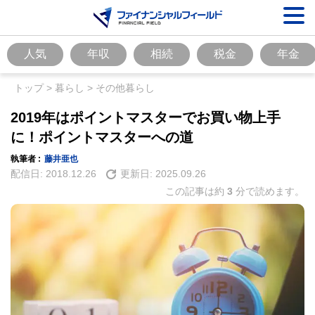
人気
年収
相続
税金
年金
トップ
>
暮らし
>
その他暮らし
2019年はポイントマスターでお買い物上手
に！ポイントマスターへの道
執筆者 :
藤井亜也
配信日:
2018.12.26
更新日:
2025.09.26
この記事は約
3
分で読めます。