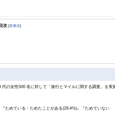
刊公募ガイド」／WEBマガジン「カーサミアクラブ」
目次
[
非表示
]
30 代の女性500 名に対して「旅行とマイルに関する調査」を実
。
ためている・ためたことがある(29.4%)』『ためていない