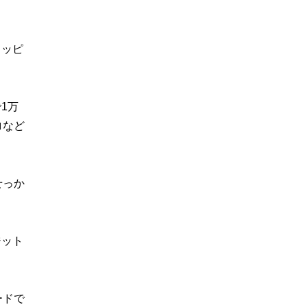
ョッピ
1万
ロなど
せっか
ジット
ードで