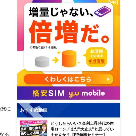
【PR】
の旅に
おすすめ動画
どうしたらいい？金利上昇時代の住
宅ローン／まだ”大丈夫”と思ってい
なる
ませんか？【FP無料セミナー】