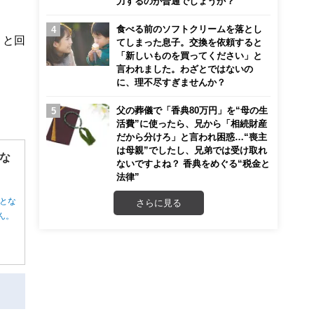
力するのが普通でしょうか？
食べる前のソフトクリームを落とし
」と回
てしまった息子。交換を依頼すると
「新しいものを買ってください」と
言われました。わざとではないの
に、理不尽すぎませんか？
父の葬儀で「香典80万円」を“母の生
活費”に使ったら、兄から「相続財産
だから分けろ」と言われ困惑…“喪主
は母親”でしたし、兄弟では受け取れ
な
ないですよね？ 香典をめぐる“税金と
法律”
とな
さらに見る
ん。