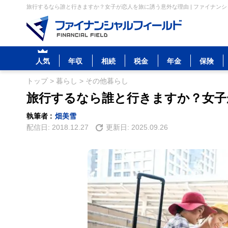
旅行するなら誰と行きますか？女子が恋人を旅に誘う意外な理由 | ファイナン
人気
年収
相続
税金
年金
保険
トップ
>
暮らし
>
その他暮らし
旅行するなら誰と行きますか？女子
執筆者 :
畑美雪
配信日:
2018.12.27
更新日:
2025.09.26