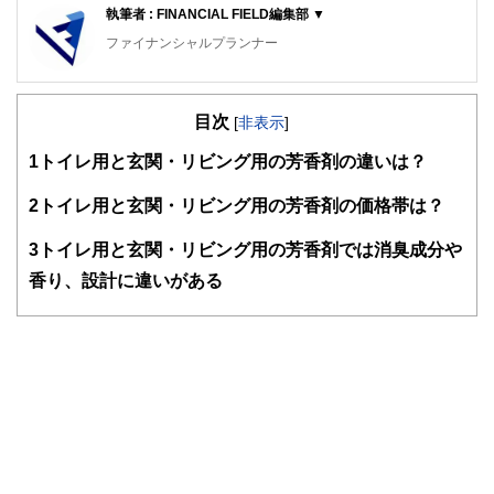
執筆者 : FINANCIAL FIELD編集部 ▼
ファイナンシャルプランナー
FinancialField編集部は、金融、経済に関する記事を、日々
の暮らしにどのような影響を与えるかという視点で、お金の
目次
知識がない方でも理解できるようわかりやすく発信していま
[
非表示
]
す。
1
トイレ用と玄関・リビング用の芳香剤の違いは？
編集部のメンバーは、ファイナンシャルプランナーの資格取
得者を中心に「お金や暮らし」に関する書籍・雑誌の編集経
2
トイレ用と玄関・リビング用の芳香剤の価格帯は？
験者で構成され、企画立案から記事掲載まですべての工程に
関わることで、読者目線のコンテンツを追求しています。
3
トイレ用と玄関・リビング用の芳香剤では消臭成分や
FinancialFieldの特徴は、ファイナンシャルプランナー、弁
香り、設計に違いがある
護士、税理士、宅地建物取引士、相続診断士、住宅ローンア
ドバイザー、DCプランナー、公認会計士、社会保険労務
士、行政書士、投資アナリスト、キャリアコンサルタントな
ど150名以上の有資格者を執筆者・監修者として迎え、むず
かしく感じられる年金や税金、相続、保険、ローンなどの話
をわかりやすく発信している点です。
このように編集経験豊富なメンバーと金融や経済に精通した
執筆者・監修者による執筆体制を築くことで、内容のわかり
やすさはもちろんのこと、読み応えのあるコンテンツと確か
な情報発信を実現しています。