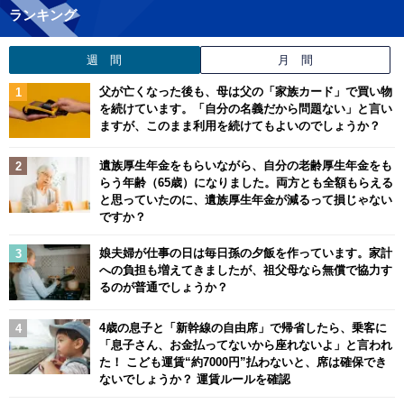
ランキング
週 間
月 間
父が亡くなった後も、母は父の「家族カード」で買い物
を続けています。「自分の名義だから問題ない」と言い
ますが、このまま利用を続けてもよいのでしょうか？
遺族厚生年金をもらいながら、自分の老齢厚生年金をも
らう年齢（65歳）になりました。両方とも全額もらえる
と思っていたのに、遺族厚生年金が減るって損じゃない
ですか？
娘夫婦が仕事の日は毎日孫の夕飯を作っています。家計
への負担も増えてきましたが、祖父母なら無償で協力す
るのが普通でしょうか？
4歳の息子と「新幹線の自由席」で帰省したら、乗客に
「息子さん、お金払ってないから座れないよ」と言われ
た！ こども運賃“約7000円”払わないと、席は確保でき
ないでしょうか？ 運賃ルールを確認