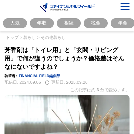
人気
年収
相続
税金
年金
トップ
>
暮らし
>
その他暮らし
芳香剤は「トイレ用」と「玄関・リビング
用」で何が違うのでしょうか？価格差はそん
なにないですよね？
執筆者 :
FINANCIAL FIELD編集部
配信日:
2024.09.05
更新日:
2025.09.26
この記事は約
3
分で読めます。