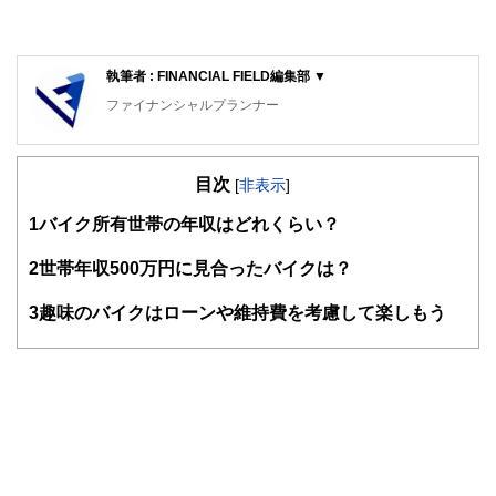
執筆者 : FINANCIAL FIELD編集部 ▼
ファイナンシャルプランナー
FinancialField編集部は、金融、経済に関する記事を、日々
の暮らしにどのような影響を与えるかという視点で、お金の
目次
知識がない方でも理解できるようわかりやすく発信していま
[
非表示
]
す。
1
バイク所有世帯の年収はどれくらい？
編集部のメンバーは、ファイナンシャルプランナーの資格取
得者を中心に「お金や暮らし」に関する書籍・雑誌の編集経
2
世帯年収500万円に見合ったバイクは？
験者で構成され、企画立案から記事掲載まですべての工程に
関わることで、読者目線のコンテンツを追求しています。
3
趣味のバイクはローンや維持費を考慮して楽しもう
FinancialFieldの特徴は、ファイナンシャルプランナー、弁
護士、税理士、宅地建物取引士、相続診断士、住宅ローンア
ドバイザー、DCプランナー、公認会計士、社会保険労務
士、行政書士、投資アナリスト、キャリアコンサルタントな
ど150名以上の有資格者を執筆者・監修者として迎え、むず
かしく感じられる年金や税金、相続、保険、ローンなどの話
をわかりやすく発信している点です。
このように編集経験豊富なメンバーと金融や経済に精通した