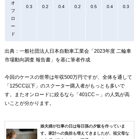
オ
0.3
0.2
0.4
0.2
0.5
0.4
0.3
フ
ロ
ー
ド
出典：一般社団法人日本自動車工業会「2023年度 二輪車
市場動向調査 報告書」を基に筆者作成
今回のケースの世帯は年収500万円ですが、全体を通して
「125CC以下」のスクーター購入者がもっとも多いで
す。またオンロードに絞るなら「401CC～」の人気が高
いことが分かります。
娘夫婦が仕事の日は毎日孫の夕飯を作っていま
す。家計への負担も増えてきましたが、祖父母な