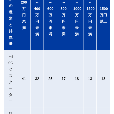
200
～
～
～
～
～
の
万
400
600
800
1000
1500
1500
種
円
万
万
万
万
万
万円
類
未
円
円
円
円
円
以上
と
満
未
未
未
未
未
排
満
満
満
満
満
気
量
～5
0C
C
ス
41
32
25
17
18
13
13
ク
ー
タ
ー
51