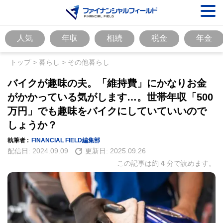
人気
年収
相続
税金
年金
トップ
>
暮らし
>
その他暮らし
バイクが趣味の夫。「維持費」にかなりお金
がかかっている気がします…。世帯年収「500
万円」でも趣味をバイクにしていていいので
しょうか？
執筆者 :
FINANCIAL FIELD編集部
配信日:
2024.09.09
更新日:
2025.09.26
この記事は約
4
分で読めます。