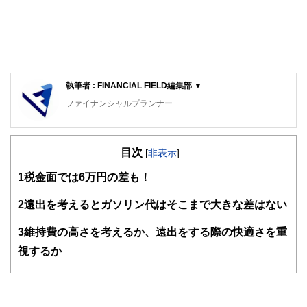
執筆者 : FINANCIAL FIELD編集部 ▼
ファイナンシャルプランナー
FinancialField編集部は、金融、経済に関する記事を、日々
の暮らしにどのような影響を与えるかという視点で、お金の
目次
知識がない方でも理解できるようわかりやすく発信していま
[
非表示
]
す。
1
税金面では6万円の差も！
編集部のメンバーは、ファイナンシャルプランナーの資格取
得者を中心に「お金や暮らし」に関する書籍・雑誌の編集経
2
遠出を考えるとガソリン代はそこまで大きな差はない
験者で構成され、企画立案から記事掲載まですべての工程に
関わることで、読者目線のコンテンツを追求しています。
3
維持費の高さを考えるか、遠出をする際の快適さを重
FinancialFieldの特徴は、ファイナンシャルプランナー、弁
視するか
護士、税理士、宅地建物取引士、相続診断士、住宅ローンア
ドバイザー、DCプランナー、公認会計士、社会保険労務
士、行政書士、投資アナリスト、キャリアコンサルタントな
ど150名以上の有資格者を執筆者・監修者として迎え、むず