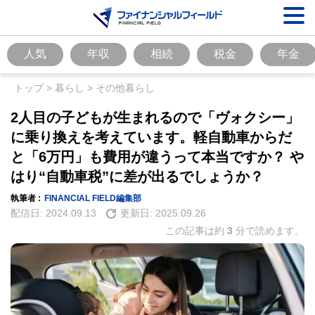
人気
年収
相続
税金
年金
トップ
>
暮らし
>
その他暮らし
2人目の子どもが生まれるので「ヴォクシー」
に乗り換えを考えています。軽自動車からだ
と「6万円」も費用が違うって本当ですか？ や
はり“自動車税”に差が出るでしょうか？
執筆者 :
FINANCIAL FIELD編集部
配信日:
2024.09.13
更新日:
2025.09.26
この記事は約
3
分で読めます。