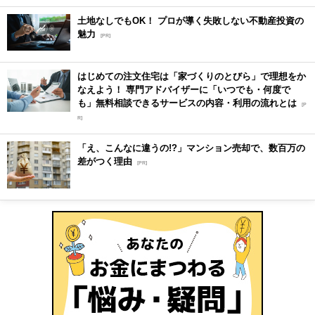
土地なしでもOK！ プロが導く失敗しない不動産投資の
魅力
[PR]
はじめての注文住宅は「家づくりのとびら」で理想をか
なえよう！ 専門アドバイザーに「いつでも・何度で
も」無料相談できるサービスの内容・利用の流れとは
[P
R]
「え、こんなに違うの!?」マンション売却で、数百万の
差がつく理由
[PR]