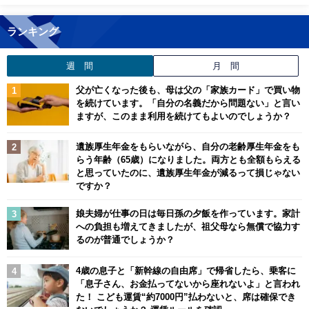
ランキング
週 間
月 間
父が亡くなった後も、母は父の「家族カード」で買い物
を続けています。「自分の名義だから問題ない」と言い
ますが、このまま利用を続けてもよいのでしょうか？
遺族厚生年金をもらいながら、自分の老齢厚生年金をも
らう年齢（65歳）になりました。両方とも全額もらえる
と思っていたのに、遺族厚生年金が減るって損じゃない
ですか？
娘夫婦が仕事の日は毎日孫の夕飯を作っています。家計
への負担も増えてきましたが、祖父母なら無償で協力す
るのが普通でしょうか？
4歳の息子と「新幹線の自由席」で帰省したら、乗客に
「息子さん、お金払ってないから座れないよ」と言われ
た！ こども運賃“約7000円”払わないと、席は確保でき