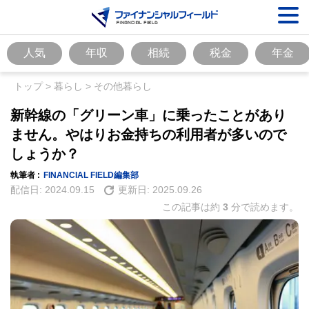
人気
年収
相続
税金
年金
トップ
>
暮らし
>
その他暮らし
新幹線の「グリーン車」に乗ったことがあり
ません。やはりお金持ちの利用者が多いので
しょうか？
執筆者 :
FINANCIAL FIELD編集部
配信日:
2024.09.15
更新日:
2025.09.26
この記事は約
3
分で読めます。