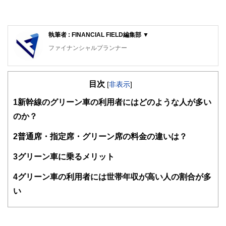
執筆者 : FINANCIAL FIELD編集部 ▼
ファイナンシャルプランナー
FinancialField編集部は、金融、経済に関する記事を、日々
の暮らしにどのような影響を与えるかという視点で、お金の
目次
知識がない方でも理解できるようわかりやすく発信していま
[
非表示
]
す。
1
新幹線のグリーン車の利用者にはどのような人が多い
編集部のメンバーは、ファイナンシャルプランナーの資格取
のか？
得者を中心に「お金や暮らし」に関する書籍・雑誌の編集経
験者で構成され、企画立案から記事掲載まですべての工程に
2
普通席・指定席・グリーン席の料金の違いは？
関わることで、読者目線のコンテンツを追求しています。
FinancialFieldの特徴は、ファイナンシャルプランナー、弁
3
グリーン車に乗るメリット
護士、税理士、宅地建物取引士、相続診断士、住宅ローンア
ドバイザー、DCプランナー、公認会計士、社会保険労務
4
グリーン車の利用者には世帯年収が高い人の割合が多
士、行政書士、投資アナリスト、キャリアコンサルタントな
い
ど150名以上の有資格者を執筆者・監修者として迎え、むず
かしく感じられる年金や税金、相続、保険、ローンなどの話
をわかりやすく発信している点です。
このように編集経験豊富なメンバーと金融や経済に精通した