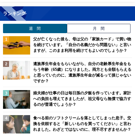
ランキング
週 間
月 間
父が亡くなった後も、母は父の「家族カード」で買い物
を続けています。「自分の名義だから問題ない」と言い
ますが、このまま利用を続けてもよいのでしょうか？
遺族厚生年金をもらいながら、自分の老齢厚生年金をも
らう年齢（65歳）になりました。両方とも全額もらえる
と思っていたのに、遺族厚生年金が減るって損じゃない
ですか？
娘夫婦が仕事の日は毎日孫の夕飯を作っています。家計
への負担も増えてきましたが、祖父母なら無償で協力す
るのが普通でしょうか？
食べる前のソフトクリームを落としてしまった息子。交
換を依頼すると「新しいものを買ってください」と言わ
れました。わざとではないのに、理不尽すぎませんか？