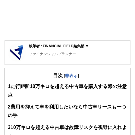
執筆者 : FINANCIAL FIELD編集部 ▼
ファイナンシャルプランナー
FinancialField編集部は、金融、経済に関する記事を、日々
の暮らしにどのような影響を与えるかという視点で、お金の
目次
知識がない方でも理解できるようわかりやすく発信していま
[
非表示
]
す。
1
走行距離10万キロを超える中古車を購入する際の注意
編集部のメンバーは、ファイナンシャルプランナーの資格取
点
得者を中心に「お金や暮らし」に関する書籍・雑誌の編集経
験者で構成され、企画立案から記事掲載まですべての工程に
2
費用を抑えて車を利用したいなら中古車リースも一つ
関わることで、読者目線のコンテンツを追求しています。
の手
FinancialFieldの特徴は、ファイナンシャルプランナー、弁
護士、税理士、宅地建物取引士、相続診断士、住宅ローンア
3
10万キロを超える中古車は故障リスクを視野に入れよ
ドバイザー、DCプランナー、公認会計士、社会保険労務
士、行政書士、投資アナリスト、キャリアコンサルタントな