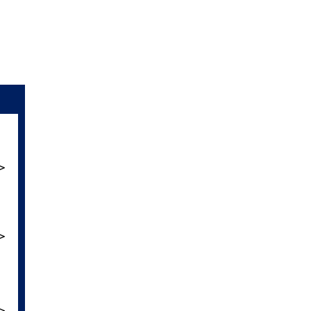
＞
＞
＞