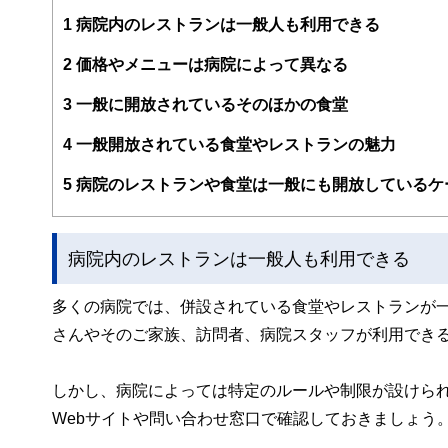
編集部のメンバーは、ファイナンシャルプランナーの資格
案から記事掲載まですべての工程に関わることで、読者目
1
病院内のレストランは一般人も利用できる
FinancialFieldの特徴は、ファイナンシャルプラ
2
価格やメニューは病院によって異なる
ー、公認会計士、社会保険労務士、行政書士、投資アナリ
え、むずかしく感じられる年金や税金、相続、保険、ロー
3
一般に開放されているそのほかの食堂
このように編集経験豊富なメンバーと金融や経済に精通し
4
一般開放されている食堂やレストランの魅力
と、読み応えのあるコンテンツと確かな情報発信を実現し
私たちは、快適でより良い生活のアイデアを提供するお金
5
病院のレストランや食堂は一般にも開放しているケ
病院内のレストランは一般人も利用できる
多くの病院では、併設されている食堂やレストランが
さんやそのご家族、訪問者、病院スタッフが利用でき
しかし、病院によっては特定のルールや制限が設けら
Webサイトや問い合わせ窓口で確認しておきましょう