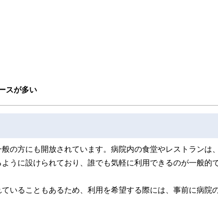
取得者を中心に「お金や暮らし」に関する書籍・雑誌の編集経験者で構成され、企
線のコンテンツを追求しています。
ンナー、弁護士、税理士、宅地建物取引士、相続診断士、住宅ローンアドバイザー、DCプラ
スト、キャリアコンサルタントなど150名以上の有資格者を執筆者・監修者として
ンなどの話をわかりやすく発信している点です。
た執筆者・監修者による執筆体制を築くことで、内容のわかりやすさはもちろんの
ています。
のコンシェルジュを目指します。
ースが多い
一般の方にも開放されています。病院内の食堂やレストランは
るように設けられており、誰でも気軽に利用できるのが一般的
れていることもあるため、利用を希望する際には、事前に病院
。