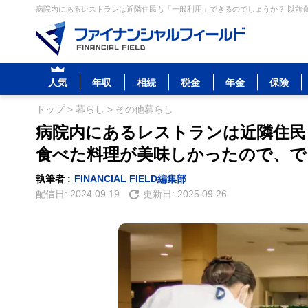
病院内にあるレストランは近隣住民も「一般利用」できるのでしょうか？ 以前食
人気
年収
相続
税金
年金
保険
トップ
>
暮らし
>
その他暮らし
病院内にあるレストランは近隣住民
食べた料理が美味しかったので、で
執筆者 :
FINANCIAL FIELD編集部
配信日:
2024.09.19
更新日:
2025.09.26