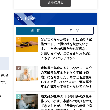
画立
さらに見る
ンナ
迎
ランキング
週 間
月 間
こ
父が亡くなった後も、母は父の「家
族カード」で買い物を続けていま
す。「自分の名義だから問題ない」
と言いますが、このまま利用を続け
てもよいのでしょうか？
遺族厚生年金をもらいながら、自分
の老齢厚生年金をもらう年齢（65
、患者
歳）になりました。両方とも全額も
です。
らえると思っていたのに、遺族厚生
年金が減るって損じゃないですか？
の
娘夫婦が仕事の日は毎日孫の夕飯を
作っています。家計への負担も増え
てきましたが、祖父母なら無償で協