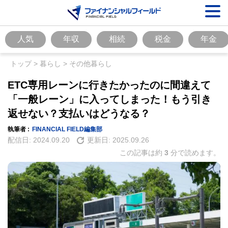
人気
年収
相続
税金
年金
トップ
>
暮らし
>
その他暮らし
ETC専用レーンに行きたかったのに間違えて
「一般レーン」に入ってしまった！もう引き
返せない？支払いはどうなる？
執筆者 :
FINANCIAL FIELD編集部
配信日:
2024.09.20
更新日:
2025.09.26
この記事は約
3
分で読めます。