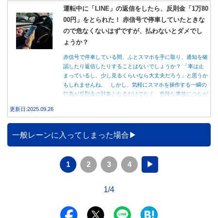
運転中に「LINE」の返信をしたら、反則金「1万80
00円」をとられた！ 赤信号で停車していたときな
ので危なくないはずですが、払わないとダメでし
ょうか？
赤信号で停車している間、ふとスマホを手に取り、通知を確
認したり返信したりすることはないでしょうか？ 「車は止
まっているし、少し見るくらいなら大丈夫だろう」と思うか
もしれませんね。 しかし、気軽にスマホを操作する一瞬の
行為が反則金の対象となるだけでなく、危険な事故につなが
る可能性もあります。本記事では、赤信号で停車中のスマホ
更新日:2025.09.26
操作が違反になる事例や、反則金の支払い義務について詳し
く解説します。
一般レーンに入ってしまった場合
1
2
3
4
▶
1/4