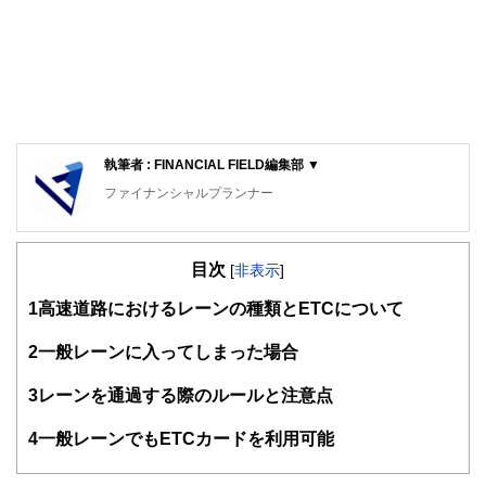
執筆者 : FINANCIAL FIELD編集部 ▼
ファイナンシャルプランナー
FinancialField編集部は、金融、経済に関する記事を、日々
の暮らしにどのような影響を与えるかという視点で、お金の
目次
知識がない方でも理解できるようわかりやすく発信していま
[
非表示
]
す。
1
高速道路におけるレーンの種類とETCについて
編集部のメンバーは、ファイナンシャルプランナーの資格取
得者を中心に「お金や暮らし」に関する書籍・雑誌の編集経
2
一般レーンに入ってしまった場合
験者で構成され、企画立案から記事掲載まですべての工程に
関わることで、読者目線のコンテンツを追求しています。
3
レーンを通過する際のルールと注意点
FinancialFieldの特徴は、ファイナンシャルプランナー、弁
4
一般レーンでもETCカードを利用可能
護士、税理士、宅地建物取引士、相続診断士、住宅ローンア
ドバイザー、DCプランナー、公認会計士、社会保険労務
士、行政書士、投資アナリスト、キャリアコンサルタントな