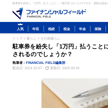
駐車券を紛失し「1万円」払うことに…！後日見つかったのですが、差額は返金さ
人気
年収
相続
税金
年金
保険
トップ
>
暮らし
>
その他暮らし
駐車券を紛失し「1万円」払うこと
されるのでしょうか？
執筆者 :
FINANCIAL FIELD編集部
配信日:
2024.10.07
更新日:
2025.09.26