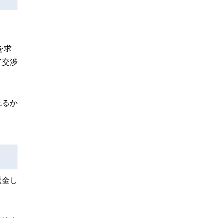
を求
て交渉
れるか
返金し