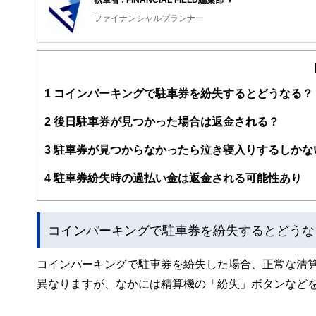
ファイナンシャルプランナー
FinancialField編集部は、金融、経済に関する記
るようわかりやすく発信しています。
編集部のメンバーは、ファイナンシャルプランナーの資格
案から記事掲載まですべての工程に関わることで、読者目
1
コインパーキングで駐車券を紛失するとどうなる？
FinancialFieldの特徴は、ファイナンシャルプラ
2
後日駐車券が見つかった場合は返金される？
ー、公認会計士、社会保険労務士、行政書士、投資アナリ
え、むずかしく感じられる年金や税金、相続、保険、ロー
3
駐車券が見つからなかったら泣き寝入りするしかな
このように編集経験豊富なメンバーと金融や経済に精通し
4
駐車券紛失時の過払い金は返金される可能性あり
と、読み応えのあるコンテンツと確かな情報発信を実現し
私たちは、快適でより良い生活のアイデアを提供するお金
コインパーキングで駐車券を紛失するとどうな
コインパーキングで駐車券を紛失した場合、正常な清
異なりますが、なかには精算機の「紛失」ボタンなど