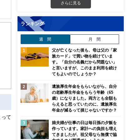
さらに見る
解でき
ランキング
画立
週 間
月 間
父が亡くなった後も、母は父の「家
ンナ
族カード」で買い物を続けていま
迎
す。「自分の名義だから問題ない」
と言いますが、このまま利用を続け
こ
てもよいのでしょうか？
遺族厚生年金をもらいながら、自分
の老齢厚生年金をもらう年齢（65
歳）になりました。両方とも全額も
らえると思っていたのに、遺族厚生
年金が減るって損じゃないですか？
よって
娘夫婦が仕事の日は毎日孫の夕飯を
作っています。家計への負担も増え
てきましたが、祖父母なら無償で協