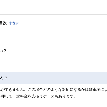
事を、日々の暮らしにどのような影響を与えるかという視点で、お金の知識がない方でも理
目次
[
非表示
]
取得者を中心に「お金や暮らし」に関する書籍・雑誌の編集経験者で構成され、企
線のコンテンツを追求しています。
ンナー、弁護士、税理士、宅地建物取引士、相続診断士、住宅ローンアドバイザー、DCプラ
スト、キャリアコンサルタントなど150名以上の有資格者を執筆者・監修者として
ンなどの話をわかりやすく発信している点です。
い？
た執筆者・監修者による執筆体制を築くことで、内容のわかりやすさはもちろんの
ています。
のコンシェルジュを目指します。
る？
算ができません。この場合どのような対応になるかは駐車場に
を押して一定料金を支払うケースもあります。