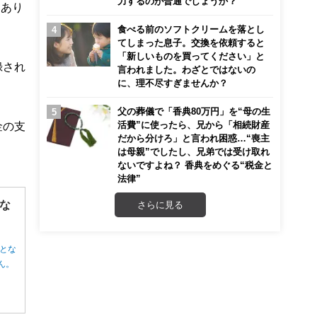
力するのが普通でしょうか？
もあり
食べる前のソフトクリームを落とし
てしまった息子。交換を依頼すると
「新しいものを買ってください」と
録され
言われました。わざとではないの
に、理不尽すぎませんか？
。
父の葬儀で「香典80万円」を“母の生
活費”に使ったら、兄から「相続財産
金の支
だから分けろ」と言われ困惑…“喪主
は母親”でしたし、兄弟では受け取れ
ないですよね？ 香典をめぐる“税金と
法律”
な
さらに見る
とな
ん。