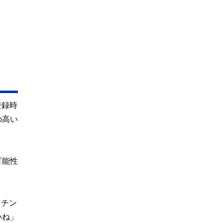
登録時
の高い
可能性
ッチン
いね」