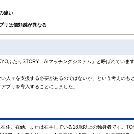
ンナー、弁護士、税理士、宅地建物取引士、相続診断士、住宅ローンアドバイザー、DCプラ
の違い
スト、キャリアコンサルタントなど150名以上の有資格者を執筆者・監修者として
ンなどの話をわかりやすく発信している点です。
プリは信頼感が異なる
た執筆者・監修者による執筆体制を築くことで、内容のわかりやすさはもちろんの
ています。
のコンシェルジュを目指します。
YOふたりSTORY AIマッチングシステム」と呼ばれていま
ない人々を支援する必要があるのではないか」という考えのも
グアプリを導入することにしました。
在住、在勤、または在学している18歳以上の独身者です。TOK