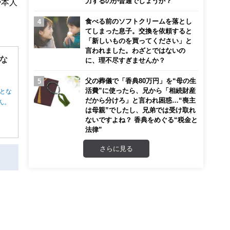
力するのが普通でしょうか？
や本人
食べる前のソフトクリームを落とし
てしまった息子。交換を依頼すると
「新しいものを買ってください」と
言われました。わざとではないの
な
に、理不尽すぎませんか？
父の葬儀で「香典80万円」を“母の生
活費”に使ったら、兄から「相続財産
とな
だから分けろ」と言われ困惑…“喪主
ん。
は母親”でしたし、兄弟では受け取れ
ないですよね？ 香典をめぐる“税金と
法律”
さらに見る