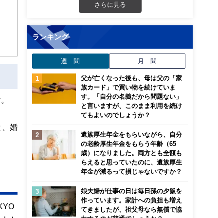
さらに見る
ンナ
迎
ランキング
こ
週 間
月 間
父が亡くなった後も、母は父の「家
族カード」で買い物を続けていま
す。「自分の名義だから問題ない」
す。
と言いますが、このまま利用を続け
てもよいのでしょうか？
と、婚
遺族厚生年金をもらいながら、自分
の老齢厚生年金をもらう年齢（65
歳）になりました。両方とも全額も
らえると思っていたのに、遺族厚生
年金が減るって損じゃないですか？
娘夫婦が仕事の日は毎日孫の夕飯を
作っています。家計への負担も増え
YO
てきましたが、祖父母なら無償で協