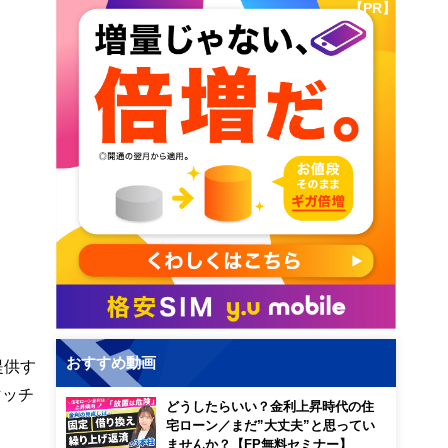
【PR】
おすすめ動画
提供す
マッチ
どうしたらいい？金利上昇時代の住
宅ローン／まだ”大丈夫”と思ってい
ませんか？【FP無料セミナー】