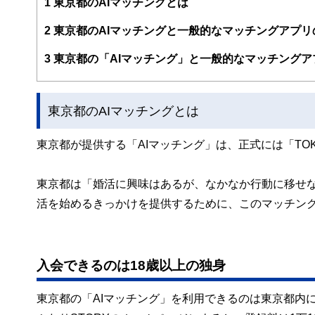
1
東京都のAIマッチングとは
FinancialFieldの特徴は、ファイナンシャルプラ
2
東京都のAIマッチングと一般的なマッチングアプリ
ー、公認会計士、社会保険労務士、行政書士、投資アナリ
え、むずかしく感じられる年金や税金、相続、保険、ロー
3
東京都の「AIマッチング」と一般的なマッチングア
このように編集経験豊富なメンバーと金融や経済に精通し
と、読み応えのあるコンテンツと確かな情報発信を実現し
東京都のAIマッチングとは
私たちは、快適でより良い生活のアイデアを提供するお金
東京都が提供する「AIマッチング」は、正式には「TOK
東京都は「婚活に興味はあるが、なかなか行動に移せ
活を始めるきっかけを提供するために、このマッチン
入会できるのは18歳以上の独身
東京都の「AIマッチング」を利用できるのは東京都内に