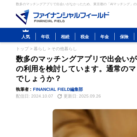
数多のマッチングアプリで出会いがなかったため、東京都の「AIマッチング」の
人気
年収
相続
税金
年金
保険
トップ
>
暮らし
>
その他暮らし
数多のマッチングアプリで出会いが
の利用を検討しています。通常のマ
でしょうか？
執筆者 :
FINANCIAL FIELD編集部
配信日:
2024.10.07
更新日:
2025.09.26