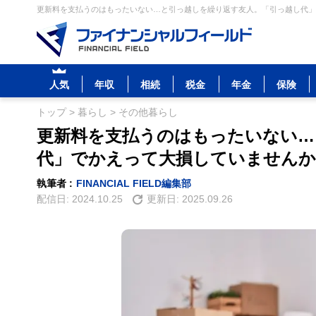
更新料を支払うのはもったいない…と引っ越しを繰り返す友人。「引っ越し代」で
人気
年収
相続
税金
年金
保険
トップ
>
暮らし
>
その他暮らし
更新料を支払うのはもったいない…
代」でかえって大損していませんか
執筆者 :
FINANCIAL FIELD編集部
配信日:
2024.10.25
更新日:
2025.09.26