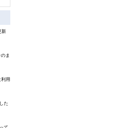
更新
そのま
社利用
した
って