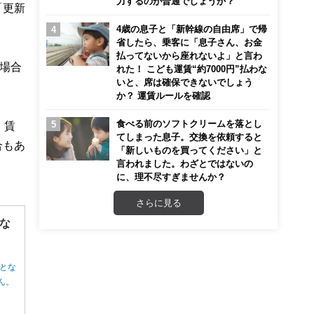
力するのが普通でしょうか？
「更新
4歳の息子と「新幹線の自由席」で帰
省したら、乗客に「息子さん、お金
払ってないから座れないよ」と言わ
場合
れた！ こども運賃“約7000円”払わな
いと、席は確保できないでしょう
か？ 運賃ルールを確認
食べる前のソフトクリームを落とし
、賃
てしまった息子。交換を依頼すると
合もあ
「新しいものを買ってください」と
言われました。わざとではないの
に、理不尽すぎませんか？
さらに見る
な
とな
ん。