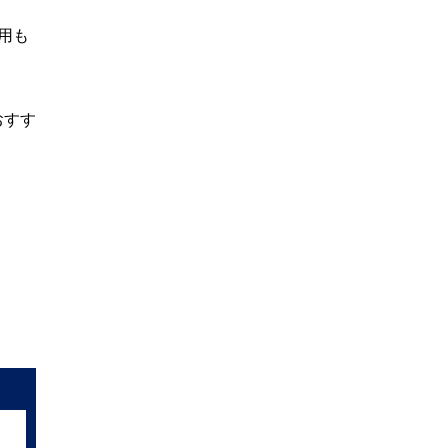
用も
おすす