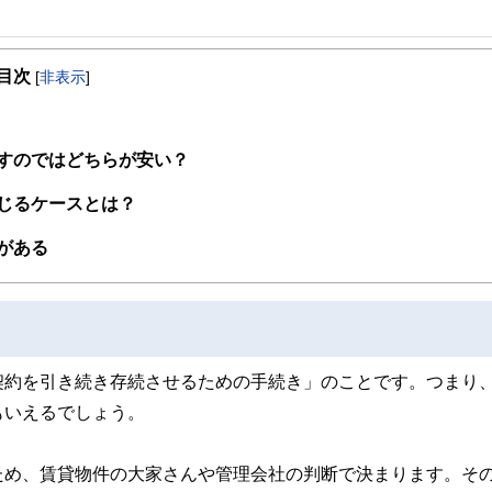
事を、日々の暮らしにどのような影響を与えるかという視点で、お金の知識がない方でも理
目次
[
非表示
]
取得者を中心に「お金や暮らし」に関する書籍・雑誌の編集経験者で構成され、企
線のコンテンツを追求しています。
ンナー、弁護士、税理士、宅地建物取引士、相続診断士、住宅ローンアドバイザー、DCプラ
すのではどちらが安い？
スト、キャリアコンサルタントなど150名以上の有資格者を執筆者・監修者として
ンなどの話をわかりやすく発信している点です。
じるケースとは？
た執筆者・監修者による執筆体制を築くことで、内容のわかりやすさはもちろんの
がある
ています。
のコンシェルジュを目指します。
契約を引き続き存続させるための手続き」のことです。つまり
もいえるでしょう。
ため、賃貸物件の大家さんや管理会社の判断で決まります。そ