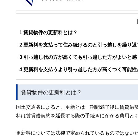
FinancialField編集部は、金融、経済に関する記
るようわかりやすく発信しています。
編集部のメンバーは、ファイナンシャルプランナーの資格
案から記事掲載まですべての工程に関わることで、読者目
1
賃貸物件の更新料とは？
FinancialFieldの特徴は、ファイナンシャルプラ
2
更新料を支払って住み続けるのと引っ越しを繰り返
ー、公認会計士、社会保険労務士、行政書士、投資アナリ
え、むずかしく感じられる年金や税金、相続、保険、ロー
3
引っ越し代の方が高くても引っ越した方がよいと感
このように編集経験豊富なメンバーと金融や経済に精通し
4
更新料を支払うより引っ越した方が高くつく可能性
と、読み応えのあるコンテンツと確かな情報発信を実現し
私たちは、快適でより良い生活のアイデアを提供するお金
賃貸物件の更新料とは？
国土交通省によると、更新とは「期間満了後に賃貸借
料は賃貸借契約を延長する際の手続きにかかる費用と
更新料については法律で定められているものではない