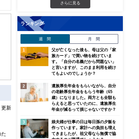
さらに見る
解でき
ランキング
画立
週 間
月 間
ンナ
迎
父が亡くなった後も、母は父の「家
族カード」で買い物を続けていま
す。「自分の名義だから問題ない」
こ
と言いますが、このまま利用を続け
てもよいのでしょうか？
遺族厚生年金をもらいながら、自分
の老齢厚生年金をもらう年齢（65
歳）になりました。両方とも全額も
らえると思っていたのに、遺族厚生
、更新
年金が減るって損じゃないですか？
娘夫婦が仕事の日は毎日孫の夕飯を
作っています。家計への負担も増え
のた
てきましたが、祖父母なら無償で協