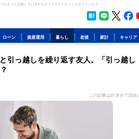
かえって大損していませんか？ | ファイナンシャルフィールド
ローン
資産運用
暮らし
老後
家計
キャリア
と引っ越しを繰り返す友人。「引っ越し
？
この記事は約
3
分で読め