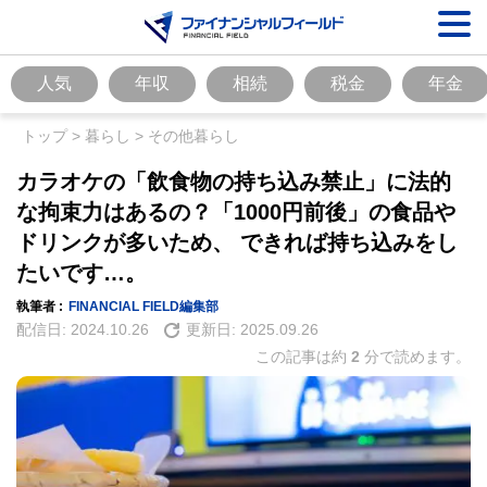
人気
年収
相続
税金
年金
トップ
>
暮らし
>
その他暮らし
カラオケの「飲食物の持ち込み禁止」に法的
な拘束力はあるの？「1000円前後」の食品や
ドリンクが多いため、 できれば持ち込みをし
たいです…。
執筆者 :
FINANCIAL FIELD編集部
配信日:
2024.10.26
更新日:
2025.09.26
この記事は約
2
分で読めます。