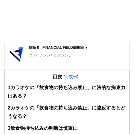
執筆者 : FINANCIAL FIELD編集部 ▼
ファイナンシャルプランナー
FinancialField編集部は、金融、経済に関する記事を、日々
の暮らしにどのような影響を与えるかという視点で、お金の
目次
知識がない方でも理解できるようわかりやすく発信していま
[
非表示
]
す。
1
カラオケの「飲食物の持ち込み禁止」に法的な拘束力
編集部のメンバーは、ファイナンシャルプランナーの資格取
はある？
得者を中心に「お金や暮らし」に関する書籍・雑誌の編集経
験者で構成され、企画立案から記事掲載まですべての工程に
2
カラオケの「飲食物の持ち込み禁止」に違反するとど
関わることで、読者目線のコンテンツを追求しています。
うなる？
FinancialFieldの特徴は、ファイナンシャルプランナー、弁
護士、税理士、宅地建物取引士、相続診断士、住宅ローンア
3
飲食物持ち込みの判断は慎重に
ドバイザー、DCプランナー、公認会計士、社会保険労務