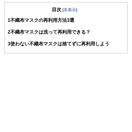
の暮らしにどのような影響を与えるかという視点で、お金の
目次
知識がない方でも理解できるようわかりやすく発信していま
[
非表示
]
す。
1
不織布マスクの再利用方法3選
編集部のメンバーは、ファイナンシャルプランナーの資格取
得者を中心に「お金や暮らし」に関する書籍・雑誌の編集経
2
不織布マスクは洗って再利用できる？
験者で構成され、企画立案から記事掲載まですべての工程に
関わることで、読者目線のコンテンツを追求しています。
3
使わない不織布マスクは捨てずに再利用しよう
FinancialFieldの特徴は、ファイナンシャルプランナー、弁
護士、税理士、宅地建物取引士、相続診断士、住宅ローンア
ドバイザー、DCプランナー、公認会計士、社会保険労務
士、行政書士、投資アナリスト、キャリアコンサルタントな
ど150名以上の有資格者を執筆者・監修者として迎え、むず
かしく感じられる年金や税金、相続、保険、ローンなどの話
をわかりやすく発信している点です。
このように編集経験豊富なメンバーと金融や経済に精通した
執筆者・監修者による執筆体制を築くことで、内容のわかり
やすさはもちろんのこと、読み応えのあるコンテンツと確か
な情報発信を実現しています。
私たちは、快適でより良い生活のアイデアを提供するお金の
コンシェルジュを目指します。