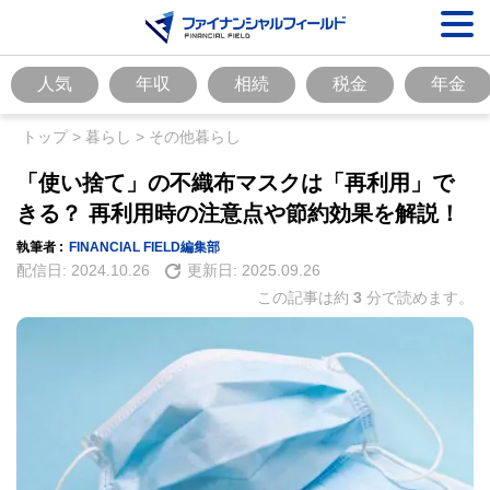
人気
年収
相続
税金
年金
トップ
>
暮らし
>
その他暮らし
「使い捨て」の不織布マスクは「再利用」で
きる？ 再利用時の注意点や節約効果を解説！
執筆者 :
FINANCIAL FIELD編集部
配信日:
2024.10.26
更新日:
2025.09.26
この記事は約
3
分で読めます。