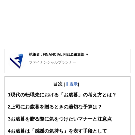
執筆者 : FINANCIAL FIELD編集部 ▼
ファイナンシャルプランナー
FinancialField編集部は、金融、経済に関する記事を、日々
の暮らしにどのような影響を与えるかという視点で、お金の
目次
知識がない方でも理解できるようわかりやすく発信していま
[
非表示
]
す。
1
現代の転職先における「お歳暮」の考え方とは？
編集部のメンバーは、ファイナンシャルプランナーの資格取
得者を中心に「お金や暮らし」に関する書籍・雑誌の編集経
2
上司にお歳暮を贈るときの適切な予算は？
験者で構成され、企画立案から記事掲載まですべての工程に
関わることで、読者目線のコンテンツを追求しています。
3
お歳暮を贈る際に気をつけたいマナーと注意点
FinancialFieldの特徴は、ファイナンシャルプランナー、弁
4
お歳暮は「感謝の気持ち」を表す手段として
護士、税理士、宅地建物取引士、相続診断士、住宅ローンア