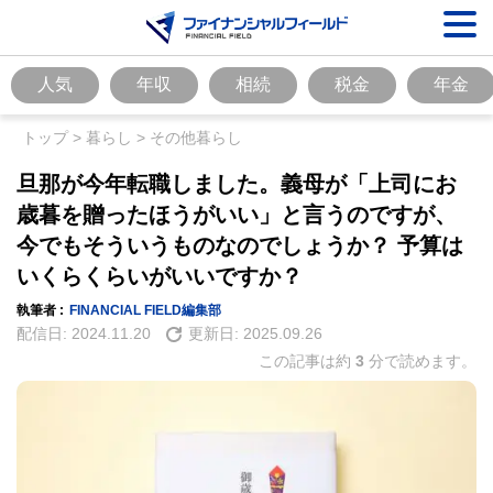
人気
年収
相続
税金
年金
トップ
>
暮らし
>
その他暮らし
旦那が今年転職しました。義母が「上司にお
歳暮を贈ったほうがいい」と言うのですが、
今でもそういうものなのでしょうか？ 予算は
いくらくらいがいいですか？
執筆者 :
FINANCIAL FIELD編集部
配信日:
2024.11.20
更新日:
2025.09.26
この記事は約
3
分で読めます。