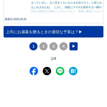
まっているし、少し見るくらいなら大丈夫だろう」と思うか
もしれませんね。 しかし、気軽にスマホを操作する一瞬の
行為が反則金の対象となるだけでなく、危険な事故につなが
る可能性もあります。本記事では、赤信号で停車中のスマホ
更新日:2025.09.26
操作が違反になる事例や、反則金の支払い義務について詳し
く解説します。
上司にお歳暮を贈るときの適切な予算は？
1
2
3
4
▶
1/4