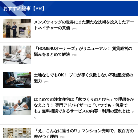
おすすめ記事【PR】
メンズウィッグの世界にまた新たな技術を投入したアー
トネイチャーの真価
[PR]
「HOME4Uオーナーズ」がリニューアル！ 賃貸経営の
悩みをまとめて解決
[PR]
土地なしでもOK！ プロが導く失敗しない不動産投資の
魅力
[PR]
はじめての注文住宅は「家づくりのとびら」で理想をか
なえよう！ 専門アドバイザーに「いつでも・何度で
も」無料相談できるサービスの内容・利用の流れとは
[P
R]
「え、こんなに違うの!?」マンション売却で、数百万の
差がつく理由
[PR]