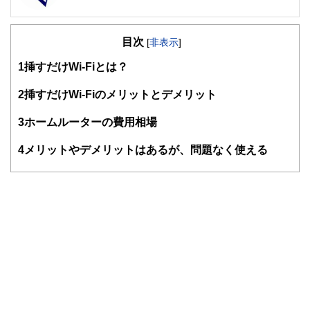
FinancialField編集部は、金融、経済に関する記事を、日々
の暮らしにどのような影響を与えるかという視点で、お金の
目次
知識がない方でも理解できるようわかりやすく発信していま
[
非表示
]
す。
1
挿すだけWi-Fiとは？
編集部のメンバーは、ファイナンシャルプランナーの資格取
得者を中心に「お金や暮らし」に関する書籍・雑誌の編集経
2
挿すだけWi-Fiのメリットとデメリット
験者で構成され、企画立案から記事掲載まですべての工程に
関わることで、読者目線のコンテンツを追求しています。
3
ホームルーターの費用相場
FinancialFieldの特徴は、ファイナンシャルプランナー、弁
4
メリットやデメリットはあるが、問題なく使える
護士、税理士、宅地建物取引士、相続診断士、住宅ローンア
ドバイザー、DCプランナー、公認会計士、社会保険労務
士、行政書士、投資アナリスト、キャリアコンサルタントな
ど150名以上の有資格者を執筆者・監修者として迎え、むず
かしく感じられる年金や税金、相続、保険、ローンなどの話
をわかりやすく発信している点です。
このように編集経験豊富なメンバーと金融や経済に精通した
執筆者・監修者による執筆体制を築くことで、内容のわかり
やすさはもちろんのこと、読み応えのあるコンテンツと確か
な情報発信を実現しています。
私たちは、快適でより良い生活のアイデアを提供するお金の
コンシェルジュを目指します。