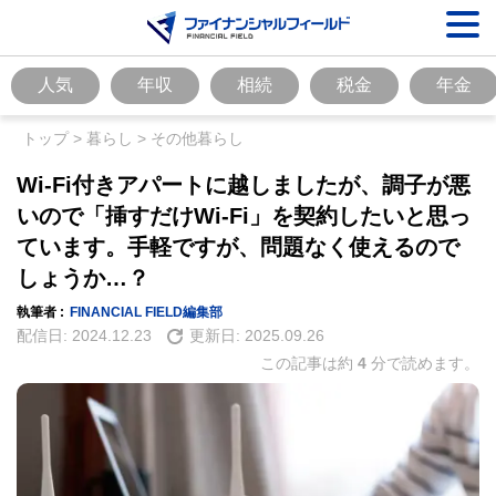
人気
年収
相続
税金
年金
トップ
>
暮らし
>
その他暮らし
Wi-Fi付きアパートに越しましたが、調子が悪
いので「挿すだけWi-Fi」を契約したいと思っ
ています。手軽ですが、問題なく使えるので
しょうか…？
執筆者 :
FINANCIAL FIELD編集部
配信日:
2024.12.23
更新日:
2025.09.26
この記事は約
4
分で読めます。