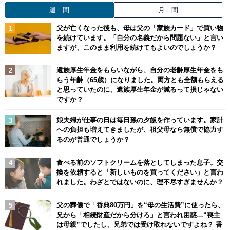
週 間
月 間
父が亡くなった後も、母は父の「家族カード」で買い物
を続けています。「自分の名義だから問題ない」と言い
ますが、このまま利用を続けてもよいのでしょうか？
遺族厚生年金をもらいながら、自分の老齢厚生年金をも
らう年齢（65歳）になりました。両方とも全額もらえる
と思っていたのに、遺族厚生年金が減るって損じゃない
ですか？
娘夫婦が仕事の日は毎日孫の夕飯を作っています。家計
への負担も増えてきましたが、祖父母なら無償で協力す
るのが普通でしょうか？
食べる前のソフトクリームを落としてしまった息子。交
換を依頼すると「新しいものを買ってください」と言わ
れました。わざとではないのに、理不尽すぎませんか？
父の葬儀で「香典80万円」を“母の生活費”に使ったら、
兄から「相続財産だから分けろ」と言われ困惑…“喪主
は母親”でしたし、兄弟では受け取れないですよね？ 香