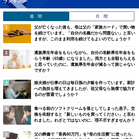
ランキング
週 間
月 間
父が亡くなった後も、母は父の「家族カード」で買い物
を続けています。「自分の名義だから問題ない」と言い
ますが、このまま利用を続けてもよいのでしょうか？
遺族厚生年金をもらいながら、自分の老齢厚生年金をも
らう年齢（65歳）になりました。両方とも全額もらえる
と思っていたのに、遺族厚生年金が減るって損じゃない
ですか？
娘夫婦が仕事の日は毎日孫の夕飯を作っています。家計
への負担も増えてきましたが、祖父母なら無償で協力す
るのが普通でしょうか？
食べる前のソフトクリームを落としてしまった息子。交
換を依頼すると「新しいものを買ってください」と言わ
れました。わざとではないのに、理不尽すぎませんか？
父の葬儀で「香典80万円」を“母の生活費”に使ったら、