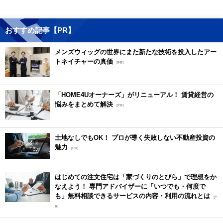
おすすめ記事【PR】
メンズウィッグの世界にまた新たな技術を投入したアー
トネイチャーの真価
[PR]
「HOME4Uオーナーズ」がリニューアル！ 賃貸経営の
悩みをまとめて解決
[PR]
土地なしでもOK！ プロが導く失敗しない不動産投資の
魅力
[PR]
はじめての注文住宅は「家づくりのとびら」で理想をか
なえよう！ 専門アドバイザーに「いつでも・何度で
も」無料相談できるサービスの内容・利用の流れとは
[P
R]