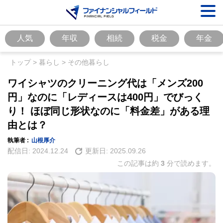
人気
年収
相続
税金
年金
トップ
>
暮らし
>
その他暮らし
ワイシャツのクリーニング代は「メンズ200
円」なのに「レディースは400円」でびっく
り！ ほぼ同じ形状なのに「料金差」がある理
由とは？
執筆者 :
山根厚介
配信日:
2024.12.24
更新日:
2025.09.26
この記事は約
3
分で読めます。