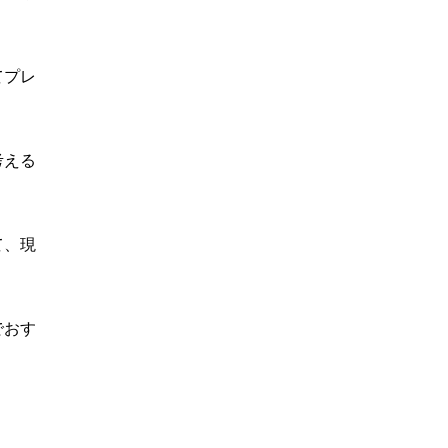
てプレ
考える
て、現
でおす