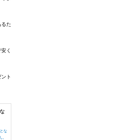
あるた
で安く
ゼント
な
とな
ん。