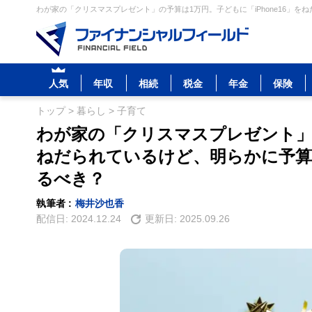
わが家の「クリスマスプレゼント」の予算は1万円。子どもに「iPhone16」
人気
年収
相続
税金
年金
保険
トップ
>
暮らし
>
子育て
わが家の「クリスマスプレゼント」の
ねだられているけど、明らかに予算
るべき？
執筆者 :
梅井沙也香
配信日:
2024.12.24
更新日:
2025.09.26