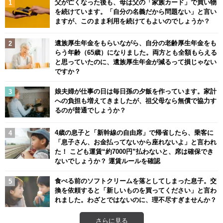
父が亡くなった後も、母は父の「家族カード」で買い物
を続けています。「自分の名義だから問題ない」と言い
ますが、このまま利用を続けてもよいのでしょうか？
遺族厚生年金をもらいながら、自分の老齢厚生年金をも
らう年齢（65歳）になりました。両方とも全額もらえる
と思っていたのに、遺族厚生年金が減るって損じゃない
ですか？
娘夫婦が仕事の日は毎日孫の夕飯を作っています。家計
への負担も増えてきましたが、祖父母なら無償で協力す
るのが普通でしょうか？
4歳の息子と「新幹線の自由席」で帰省したら、乗客に
「息子さん、お金払ってないから座れないよ」と言われ
た！ こども運賃“約7000円”払わないと、席は確保でき
ないでしょうか？ 運賃ルールを確認
食べる前のソフトクリームを落としてしまった息子。交
換を依頼すると「新しいものを買ってください」と言わ
れました。わざとではないのに、理不尽すぎませんか？
さらに見る