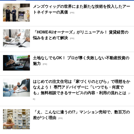
メンズウィッグの世界にまた新たな技術を投入したアー
トネイチャーの真価
[PR]
「HOME4Uオーナーズ」がリニューアル！ 賃貸経営の
悩みをまとめて解決
[PR]
土地なしでもOK！ プロが導く失敗しない不動産投資の
魅力
[PR]
はじめての注文住宅は「家づくりのとびら」で理想をか
なえよう！ 専門アドバイザーに「いつでも・何度で
も」無料相談できるサービスの内容・利用の流れとは
[P
R]
「え、こんなに違うの!?」マンション売却で、数百万の
差がつく理由
[PR]