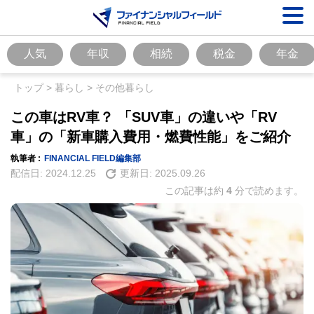
人気
年収
相続
税金
年金
トップ
>
暮らし
>
その他暮らし
この車はRV車？ 「SUV車」の違いや「RV
車」の「新車購入費用・燃費性能」をご紹介
執筆者 :
FINANCIAL FIELD編集部
配信日:
2024.12.25
更新日:
2025.09.26
この記事は約
4
分で読めます。