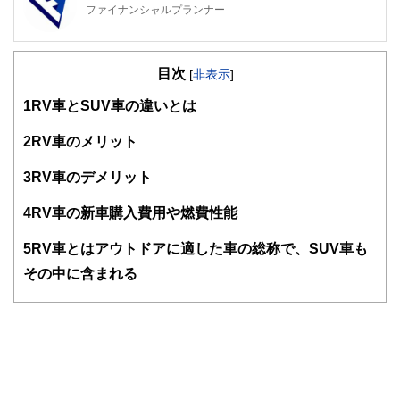
ファイナンシャルプランナー
FinancialField編集部は、金融、経済に関する記事を、日々
の暮らしにどのような影響を与えるかという視点で、お金の
目次
知識がない方でも理解できるようわかりやすく発信していま
[
非表示
]
す。
1
RV車とSUV車の違いとは
編集部のメンバーは、ファイナンシャルプランナーの資格取
得者を中心に「お金や暮らし」に関する書籍・雑誌の編集経
2
RV車のメリット
験者で構成され、企画立案から記事掲載まですべての工程に
関わることで、読者目線のコンテンツを追求しています。
3
RV車のデメリット
FinancialFieldの特徴は、ファイナンシャルプランナー、弁
4
RV車の新車購入費用や燃費性能
護士、税理士、宅地建物取引士、相続診断士、住宅ローンア
ドバイザー、DCプランナー、公認会計士、社会保険労務
士、行政書士、投資アナリスト、キャリアコンサルタントな
5
RV車とはアウトドアに適した車の総称で、SUV車も
ど150名以上の有資格者を執筆者・監修者として迎え、むず
その中に含まれる
かしく感じられる年金や税金、相続、保険、ローンなどの話
をわかりやすく発信している点です。
このように編集経験豊富なメンバーと金融や経済に精通した
執筆者・監修者による執筆体制を築くことで、内容のわかり
やすさはもちろんのこと、読み応えのあるコンテンツと確か
な情報発信を実現しています。