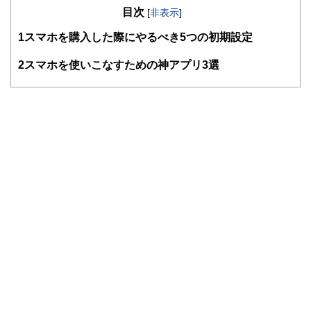
目次
知識がない方でも理解できるようわかりやすく発信していま
[
非表示
]
す。
1
スマホを購入した際にやるべき5つの初期設定
編集部のメンバーは、ファイナンシャルプランナーの資格取
得者を中心に「お金や暮らし」に関する書籍・雑誌の編集経
2
スマホを使いこなすための神アプリ3選
験者で構成され、企画立案から記事掲載まですべての工程に
関わることで、読者目線のコンテンツを追求しています。
FinancialFieldの特徴は、ファイナンシャルプランナー、弁
護士、税理士、宅地建物取引士、相続診断士、住宅ローンア
ドバイザー、DCプランナー、公認会計士、社会保険労務
士、行政書士、投資アナリスト、キャリアコンサルタントな
ど150名以上の有資格者を執筆者・監修者として迎え、むず
かしく感じられる年金や税金、相続、保険、ローンなどの話
をわかりやすく発信している点です。
このように編集経験豊富なメンバーと金融や経済に精通した
執筆者・監修者による執筆体制を築くことで、内容のわかり
やすさはもちろんのこと、読み応えのあるコンテンツと確か
な情報発信を実現しています。
私たちは、快適でより良い生活のアイデアを提供するお金の
コンシェルジュを目指します。