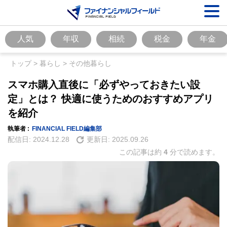
人気
年収
相続
税金
年金
トップ
>
暮らし
>
その他暮らし
スマホ購入直後に「必ずやっておきたい設
定」とは？ 快適に使うためのおすすめアプリ
を紹介
執筆者 :
FINANCIAL FIELD編集部
配信日:
2024.12.28
更新日:
2025.09.26
この記事は約
4
分で読めます。