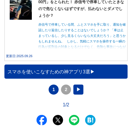
00円」をとられた！ 赤信号で停車していたときな
ので危なくないはずですが、払わないとダメでし
ょうか？
赤信号で停車している間、ふとスマホを手に取り、通知を確
認したり返信したりすることはないでしょうか？ 「車は止
まっているし、少し見るくらいなら大丈夫だろう」と思うか
もしれませんね。 しかし、気軽にスマホを操作する一瞬の
行為が反則金の対象となるだけでなく、危険な事故につなが
る可能性もあります。本記事では、赤信号で停車中のスマホ
更新日:2025.09.26
操作が違反になる事例や、反則金の支払い義務について詳し
く解説します。
スマホを使いこなすための神アプリ3選
1
2
▶
1/2