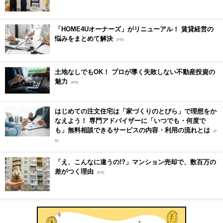
「HOME4Uオーナーズ」がリニューアル！ 賃貸経営の
悩みをまとめて解決
[PR]
土地なしでもOK！ プロが導く失敗しない不動産投資の
魅力
[PR]
はじめての注文住宅は「家づくりのとびら」で理想をか
なえよう！ 専門アドバイザーに「いつでも・何度で
も」無料相談できるサービスの内容・利用の流れとは
[P
R]
「え、こんなに違うの!?」マンション売却で、数百万の
差がつく理由
[PR]