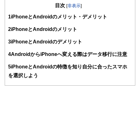
目次
知識がない方でも理解できるようわかりやすく発信していま
[
非表示
]
す。
1
iPhoneとAndroidのメリット・デメリット
編集部のメンバーは、ファイナンシャルプランナーの資格取
得者を中心に「お金や暮らし」に関する書籍・雑誌の編集経
2
iPhoneとAndroidのメリット
験者で構成され、企画立案から記事掲載まですべての工程に
関わることで、読者目線のコンテンツを追求しています。
3
iPhoneとAndroidのデメリット
FinancialFieldの特徴は、ファイナンシャルプランナー、弁
4
AndroidからiPhoneへ変える際はデータ移行に注意
護士、税理士、宅地建物取引士、相続診断士、住宅ローンア
ドバイザー、DCプランナー、公認会計士、社会保険労務
士、行政書士、投資アナリスト、キャリアコンサルタントな
5
iPhoneとAndroidの特徴を知り自分に合ったスマホ
ど150名以上の有資格者を執筆者・監修者として迎え、むず
を選択しよう
かしく感じられる年金や税金、相続、保険、ローンなどの話
をわかりやすく発信している点です。
このように編集経験豊富なメンバーと金融や経済に精通した
執筆者・監修者による執筆体制を築くことで、内容のわかり
やすさはもちろんのこと、読み応えのあるコンテンツと確か
な情報発信を実現しています。
私たちは、快適でより良い生活のアイデアを提供するお金の
コンシェルジュを目指します。