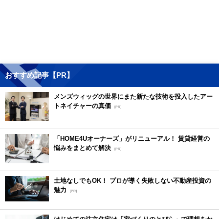
おすすめ記事【PR】
メンズウィッグの世界にまた新たな技術を投入したアー
トネイチャーの真価
[PR]
「HOME4Uオーナーズ」がリニューアル！ 賃貸経営の
悩みをまとめて解決
[PR]
土地なしでもOK！ プロが導く失敗しない不動産投資の
魅力
[PR]
はじめての注文住宅は「家づくりのとびら」で理想をか