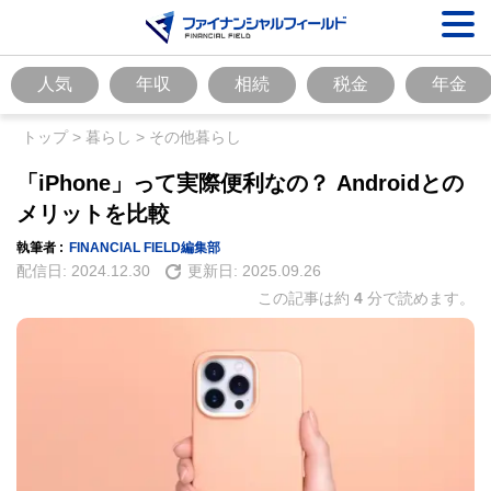
人気
年収
相続
税金
年金
トップ
>
暮らし
>
その他暮らし
「iPhone」って実際便利なの？ Androidとの
メリットを比較
執筆者 :
FINANCIAL FIELD編集部
配信日:
2024.12.30
更新日:
2025.09.26
この記事は約
4
分で読めます。