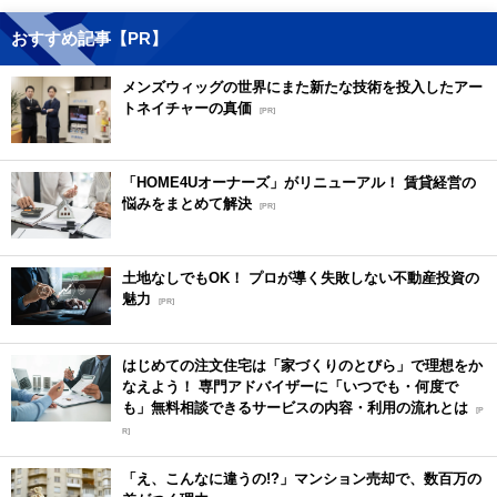
おすすめ記事【PR】
メンズウィッグの世界にまた新たな技術を投入したアー
トネイチャーの真価
[PR]
「HOME4Uオーナーズ」がリニューアル！ 賃貸経営の
悩みをまとめて解決
[PR]
土地なしでもOK！ プロが導く失敗しない不動産投資の
魅力
[PR]
はじめての注文住宅は「家づくりのとびら」で理想をか
なえよう！ 専門アドバイザーに「いつでも・何度で
も」無料相談できるサービスの内容・利用の流れとは
[P
R]
「え、こんなに違うの!?」マンション売却で、数百万の