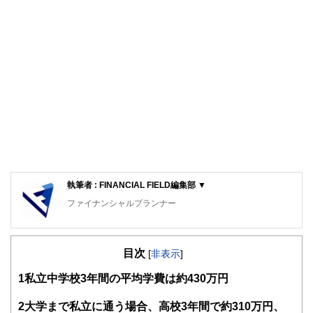
執筆者 : FINANCIAL FIELD編集部 ▼
ファイナンシャルプランナー
FinancialField編集部は、金融、経済に関する記事を、日々
の暮らしにどのような影響を与えるかという視点で、お金の
目次
知識がない方でも理解できるようわかりやすく発信していま
[
非表示
]
す。
1
私立中学校3年間の平均学費は約430万円
編集部のメンバーは、ファイナンシャルプランナーの資格取
得者を中心に「お金や暮らし」に関する書籍・雑誌の編集経
2
大学まで私立に通う場合、高校3年間で約310万円、