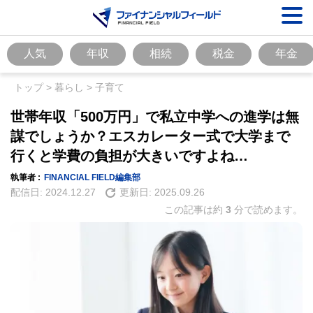
人気
年収
相続
税金
年金
トップ
>
暮らし
>
子育て
世帯年収「500万円」で私立中学への進学は無
謀でしょうか？エスカレーター式で大学まで
行くと学費の負担が大きいですよね…
執筆者 :
FINANCIAL FIELD編集部
配信日:
2024.12.27
更新日:
2025.09.26
この記事は約
3
分で読めます。