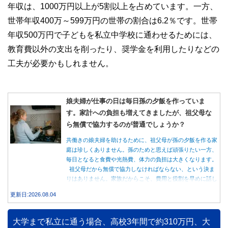
年収は、1000万円以上が5割以上を占めています。一方、
世帯年収400万～599万円の世帯の割合は6.2％です。世帯
年収500万円で子どもを私立中学校に通わせるためには、
教育費以外の支出を削ったり、奨学金を利用したりなどの
工夫が必要かもしれません。
娘夫婦が仕事の日は毎日孫の夕飯を作っていま
す。家計への負担も増えてきましたが、祖父母な
ら無償で協力するのが普通でしょうか？
共働きの娘夫婦を助けるために、祖父母が孫の夕飯を作る家
庭は珍しくありません。孫のためと思えば頑張りたい一方、
毎日となると食費や光熱費、体力の負担は大きくなります。
祖父母だから無償で協力しなければならない、という決ま
りはありません。家族だからこそ、費用と役割を早めに話し
合うことが大切です。
更新日:2026.08.04
大学まで私立に通う場合、高校3年間で約310万円、大