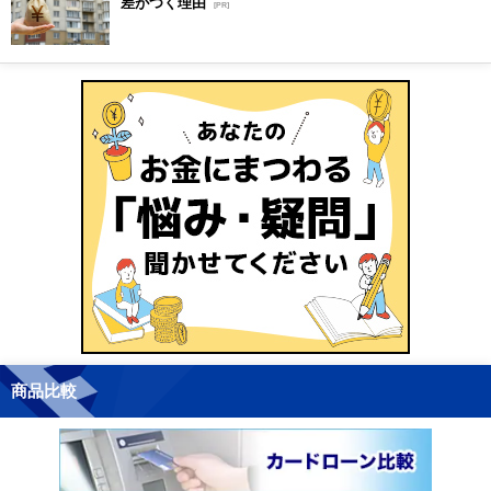
差がつく理由
[PR]
商品比較