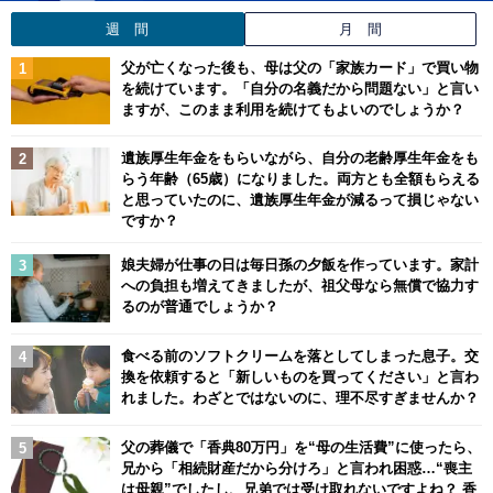
週 間
月 間
父が亡くなった後も、母は父の「家族カード」で買い物
を続けています。「自分の名義だから問題ない」と言い
ますが、このまま利用を続けてもよいのでしょうか？
遺族厚生年金をもらいながら、自分の老齢厚生年金をも
らう年齢（65歳）になりました。両方とも全額もらえる
と思っていたのに、遺族厚生年金が減るって損じゃない
ですか？
娘夫婦が仕事の日は毎日孫の夕飯を作っています。家計
への負担も増えてきましたが、祖父母なら無償で協力す
るのが普通でしょうか？
食べる前のソフトクリームを落としてしまった息子。交
換を依頼すると「新しいものを買ってください」と言わ
れました。わざとではないのに、理不尽すぎませんか？
父の葬儀で「香典80万円」を“母の生活費”に使ったら、
兄から「相続財産だから分けろ」と言われ困惑…“喪主
は母親”でしたし、兄弟では受け取れないですよね？ 香