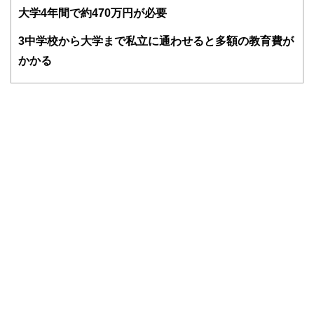
験者で構成され、企画立案から記事掲載まですべての工程に
大学4年間で約470万円が必要
関わることで、読者目線のコンテンツを追求しています。
FinancialFieldの特徴は、ファイナンシャルプランナー、弁
3
中学校から大学まで私立に通わせると多額の教育費が
護士、税理士、宅地建物取引士、相続診断士、住宅ローンア
かかる
ドバイザー、DCプランナー、公認会計士、社会保険労務
士、行政書士、投資アナリスト、キャリアコンサルタントな
ど150名以上の有資格者を執筆者・監修者として迎え、むず
かしく感じられる年金や税金、相続、保険、ローンなどの話
をわかりやすく発信している点です。
このように編集経験豊富なメンバーと金融や経済に精通した
執筆者・監修者による執筆体制を築くことで、内容のわかり
やすさはもちろんのこと、読み応えのあるコンテンツと確か
な情報発信を実現しています。
私たちは、快適でより良い生活のアイデアを提供するお金の
コンシェルジュを目指します。