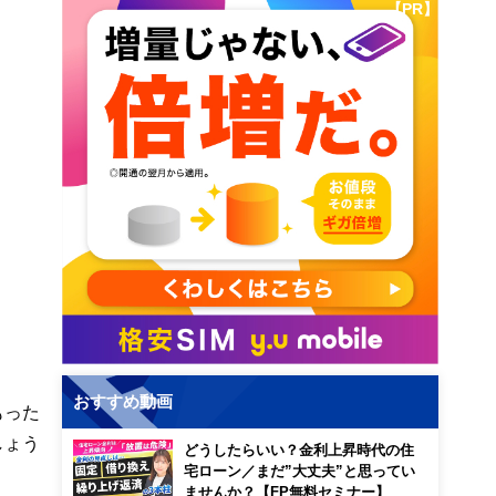
【PR】
おすすめ動画
もった
しょう
どうしたらいい？金利上昇時代の住
宅ローン／まだ”大丈夫”と思ってい
ませんか？【FP無料セミナー】