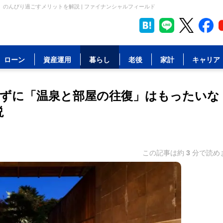
のんびり過ごすメリットを解説 | ファイナンシャルフィールド
ローン
資産運用
暮らし
老後
家計
キャリア
せずに「温泉と部屋の往復」はもったいな
説
この記事は約
3
分で読め