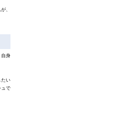
んが、
、自身
したい
シュで