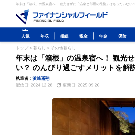
年末は「箱根」の温泉宿へ！ 観光せずに「温泉と部屋の往復」はもったいない？ 
人気
年収
相続
税金
年金
保険
トップ
>
暮らし
>
その他暮らし
年末は「箱根」の温泉宿へ！ 観光
い？ のんびり過ごすメリットを解
執筆者 :
浜崎遥翔
配信日:
2024.12.28
更新日:
2025.09.26