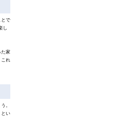
ことで
楽し
った家
。これ
ょう。
うとい