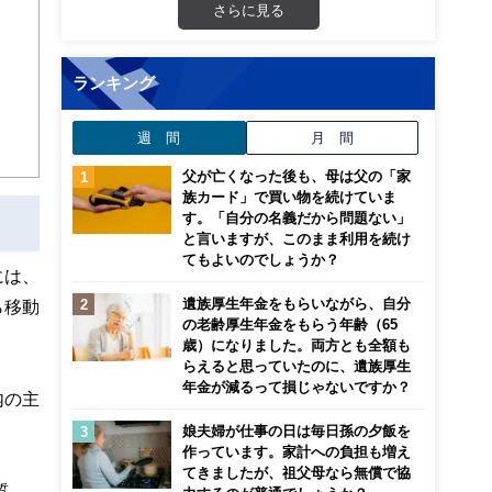
さらに見る
ランキング
週 間
月 間
父が亡くなった後も、母は父の「家
族カード」で買い物を続けていま
す。「自分の名義だから問題ない」
と言いますが、このまま利用を続け
てもよいのでしょうか？
には、
遺族厚生年金をもらいながら、自分
ら移動
の老齢厚生年金をもらう年齢（65
歳）になりました。両方とも全額も
らえると思っていたのに、遺族厚生
年金が減るって損じゃないですか？
内の主
娘夫婦が仕事の日は毎日孫の夕飯を
作っています。家計への負担も増え
てきましたが、祖父母なら無償で協
質