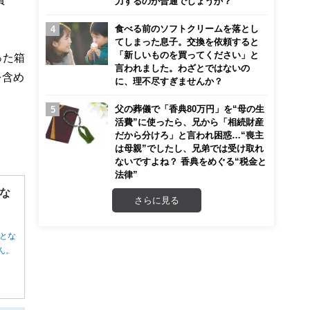
力するのが普通でしょうか？
食べる前のソフトクリームを落とし
てしまった息子。交換を依頼すると
「新しいものを買ってください」と
った箱
言われました。わざとではないの
を含め
に、理不尽すぎませんか？
父の葬儀で「香典80万円」を“母の生
活費”に使ったら、兄から「相続財産
だから分けろ」と言われ困惑…“喪主
は母親”でしたし、兄弟では受け取れ
ないですよね？ 香典をめぐる“税金と
法律”
な
さらに見る
とな
ん。