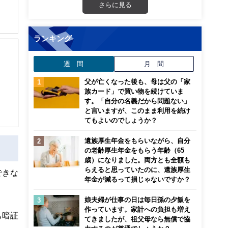
さらに見る
ランキング
週 間
月 間
父が亡くなった後も、母は父の「家
族カード」で買い物を続けていま
す。「自分の名義だから問題ない」
と言いますが、このまま利用を続け
てもよいのでしょうか？
遺族厚生年金をもらいながら、自分
の老齢厚生年金をもらう年齢（65
歳）になりました。両方とも全額も
らえると思っていたのに、遺族厚生
できな
年金が減るって損じゃないですか？
娘夫婦が仕事の日は毎日孫の夕飯を
作っています。家計への負担も増え
も暗証
てきましたが、祖父母なら無償で協