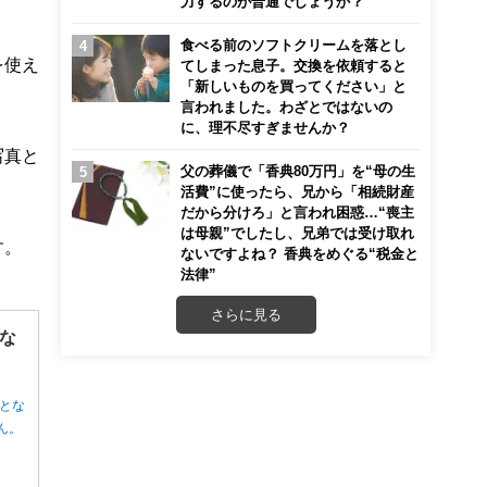
力するのが普通でしょうか？
食べる前のソフトクリームを落とし
を使え
てしまった息子。交換を依頼すると
「新しいものを買ってください」と
言われました。わざとではないの
に、理不尽すぎませんか？
写真と
父の葬儀で「香典80万円」を“母の生
活費”に使ったら、兄から「相続財産
だから分けろ」と言われ困惑…“喪主
は母親”でしたし、兄弟では受け取れ
す。
ないですよね？ 香典をめぐる“税金と
法律”
さらに見る
な
とな
ん。