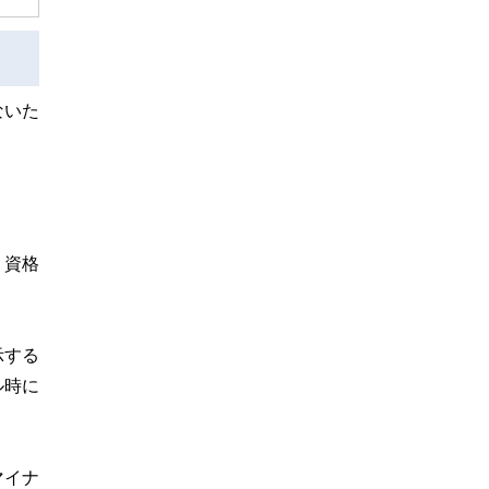
ないた
。
、資格
示する
ル時に
マイナ