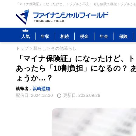
「マイナ保険証」になったけど、トラブルが不安！ もし病院で機械トラブルがあ
人気
年収
相続
税金
年金
保険
トップ
>
暮らし
>
その他暮らし
「マイナ保険証」になったけど、ト
あったら「10割負担」になるの？
ょうか…？
執筆者 :
浜崎遥翔
配信日:
2024.12.30
更新日:
2025.09.26