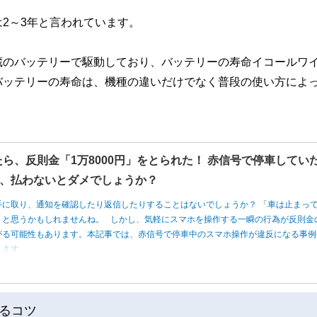
2～3年と言われています。
蔵のバッテリーで駆動しており、バッテリーの寿命イコールワ
バッテリーの寿命は、機種の違いだけでなく普段の使い方によ
たら、反則金「1万8000円」をとられた！ 赤信号で停車してい
、払わないとダメでしょうか？
手に取り、通知を確認したり返信したりすることはないでしょうか？ 「車は止まっ
」と思うかもしれませんね。 しかし、気軽にスマホを操作する一瞬の行為が反則金
がる可能性もあります。本記事では、赤信号で停車中のスマホ操作が違反になる事例
します。
るコツ