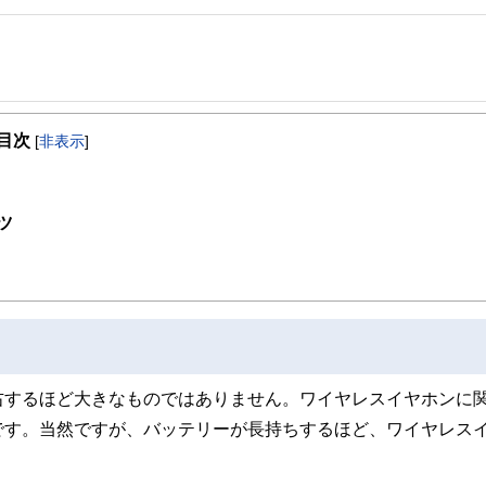
事を、日々の暮らしにどのような影響を与えるかという視点で、お金の知識がない方でも理
目次
[
非表示
]
取得者を中心に「お金や暮らし」に関する書籍・雑誌の編集経験者で構成され、企
線のコンテンツを追求しています。
ンナー、弁護士、税理士、宅地建物取引士、相続診断士、住宅ローンアドバイザー、DCプラ
ツ
スト、キャリアコンサルタントなど150名以上の有資格者を執筆者・監修者として
ンなどの話をわかりやすく発信している点です。
た執筆者・監修者による執筆体制を築くことで、内容のわかりやすさはもちろんの
ています。
のコンシェルジュを目指します。
右するほど大きなものではありません。ワイヤレスイヤホンに
です。当然ですが、バッテリーが長持ちするほど、ワイヤレス