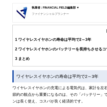
執筆者 : FINANCIAL FIELD編集部 ▼
ファイナンシャルプランナー
FinancialField編集部は、金融、経済に関する記
るようわかりやすく発信しています。
編集部のメンバーは、ファイナンシャルプランナーの資格
案から記事掲載まですべての工程に関わることで、読者目
1
ワイヤレスイヤホンの寿命は平均で2～3年
FinancialFieldの特徴は、ファイナンシャルプラ
2
ワイヤレスイヤホンのバッテリーを長持ちさせるコ
ー、公認会計士、社会保険労務士、行政書士、投資アナリ
え、むずかしく感じられる年金や税金、相続、保険、ロー
3
まとめ
このように編集経験豊富なメンバーと金融や経済に精通し
と、読み応えのあるコンテンツと確かな情報発信を実現し
ワイヤレスイヤホンの寿命は平均で2～3年
私たちは、快適でより良い生活のアイデアを提供するお金
ワイヤレスイヤホンの充電による電気代は、家計を左
節約の観点から重要になるのは、その「バッテリー」
ンは長く使え、コスパが良く経済的です。