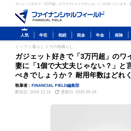
ガジェット好きで「3万円超」のワイヤレスイヤホンもいくつか持っています。妻
人気
年収
相続
税金
年金
保険
トップ
>
暮らし
>
その他暮らし
ガジェット好きで「3万円超」のワ
妻に「1個で大丈夫じゃない？」と
べきでしょうか？ 耐用年数はどれ
執筆者 :
FINANCIAL FIELD編集部
配信日:
2024.12.31
更新日:
2025.09.26