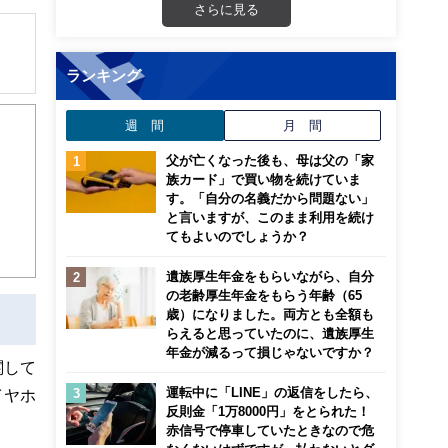
さらに見る
ランキング
解でき
週 間
月 間
画立
父が亡くなった後も、母は父の「家
族カード」で買い物を続けていま
ンナ
す。「自分の名義だから問題ない」
迎
と言いますが、このまま利用を続け
てもよいのでしょうか？
こ
遺族厚生年金をもらいながら、自分
の老齢厚生年金をもらう年齢（65
歳）になりました。両方とも全額も
らえると思っていたのに、遺族厚生
年金が減るって損じゃないですか？
関して
運転中に「LINE」の返信をしたら、
イヤホ
反則金「1万8000円」をとられた！
赤信号で停車していたときなので危