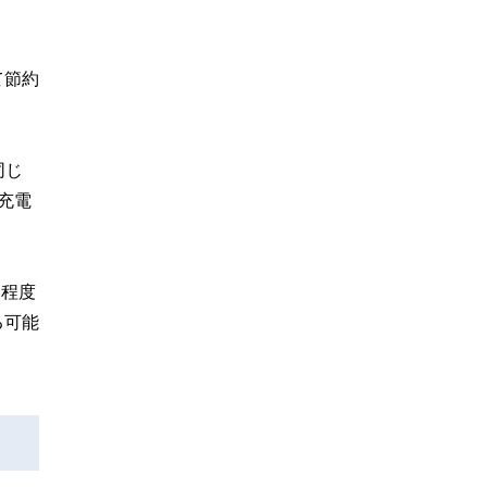
て節約
同じ
が充電
円程度
る可能