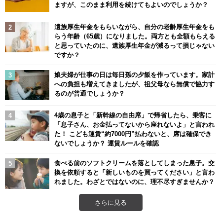
ますが、このまま利用を続けてもよいのでしょうか？
遺族厚生年金をもらいながら、自分の老齢厚生年金をも
らう年齢（65歳）になりました。両方とも全額もらえる
と思っていたのに、遺族厚生年金が減るって損じゃない
ですか？
娘夫婦が仕事の日は毎日孫の夕飯を作っています。家計
への負担も増えてきましたが、祖父母なら無償で協力す
るのが普通でしょうか？
4歳の息子と「新幹線の自由席」で帰省したら、乗客に
「息子さん、お金払ってないから座れないよ」と言われ
た！ こども運賃“約7000円”払わないと、席は確保でき
ないでしょうか？ 運賃ルールを確認
食べる前のソフトクリームを落としてしまった息子。交
換を依頼すると「新しいものを買ってください」と言わ
れました。わざとではないのに、理不尽すぎませんか？
さらに見る