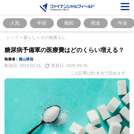
人気
年収
相続
税金
年金
トップ
>
暮らし
>
その他暮らし
糖尿病予備軍の医療費はどのくらい増える？
執筆者 :
横山琢哉
配信日:
2019.02.11
更新日:
2025.09.26
この記事は約
4
分で読めます。