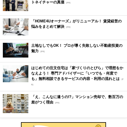
トネイチャーの真価
[PR]
「HOME4Uオーナーズ」がリニューアル！ 賃貸経営の
悩みをまとめて解決
[PR]
土地なしでもOK！ プロが導く失敗しない不動産投資の
魅力
[PR]
はじめての注文住宅は「家づくりのとびら」で理想をか
なえよう！ 専門アドバイザーに「いつでも・何度で
も」無料相談できるサービスの内容・利用の流れとは
[P
R]
「え、こんなに違うの!?」マンション売却で、数百万の
差がつく理由
[PR]