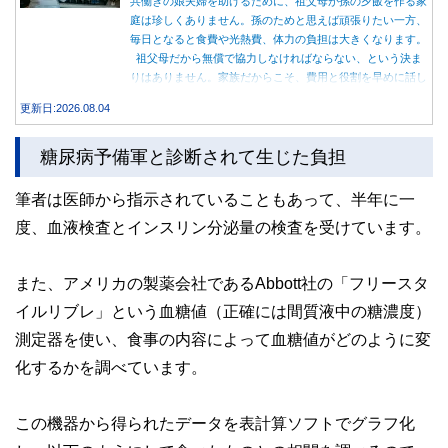
共働きの娘夫婦を助けるために、祖父母が孫の夕飯を作る家
庭は珍しくありません。孫のためと思えば頑張りたい一方、
毎日となると食費や光熱費、体力の負担は大きくなります。
祖父母だから無償で協力しなければならない、という決ま
りはありません。家族だからこそ、費用と役割を早めに話し
合うことが大切です。
更新日:2026.08.04
糖尿病予備軍と診断されて生じた負担
筆者は医師から指示されていることもあって、半年に一
度、血液検査とインスリン分泌量の検査を受けています。
また、アメリカの製薬会社であるAbbott社の「フリースタ
イルリブレ」という血糖値（正確には間質液中の糖濃度）
測定器を使い、食事の内容によって血糖値がどのように変
化するかを調べています。
この機器から得られたデータを表計算ソフトでグラフ化