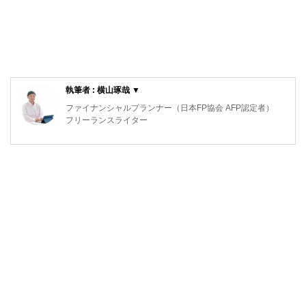
執筆者 : 横山琢哉 ▼
ファイナンシャルプランナー（日本FP協会 AFP認定者）
フリーランスライター
保険を得意ジャンルとするFP・フリーライター。
代理店時代、医療保険不要論に悩まされた結果、1本も保険
を売らずに1年で辞めた経験を持つ。
FPとして、中立公正な立場から保険選びをサポートしてい
ます。