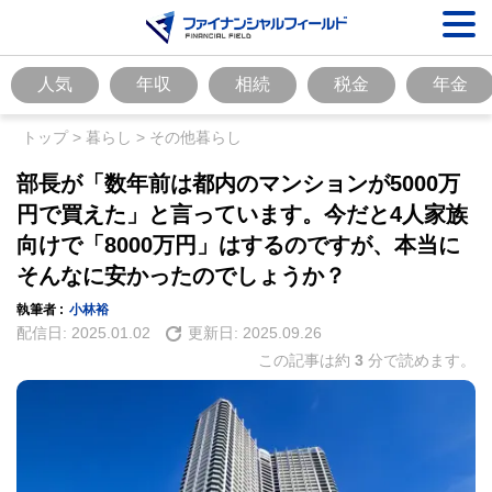
人気
年収
相続
税金
年金
トップ
>
暮らし
>
その他暮らし
部長が「数年前は都内のマンションが5000万
円で買えた」と言っています。今だと4人家族
向けで「8000万円」はするのですが、本当に
そんなに安かったのでしょうか？
執筆者 :
小林裕
配信日:
2025.01.02
更新日:
2025.09.26
この記事は約
3
分で読めます。