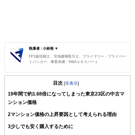
執筆者 : 小林裕 ▼
FP1級技能士、宅地建物取引士、プライマリー・プライベー
トバンカー、事業承継・M&Aエキスパート
目次
[
非表示
]
1
9年間で約1.68倍になってしまった東京23区の中古マ
ンション価格
2
マンション価格の上昇要因として考えられる理由
3
少しでも安く購入するために