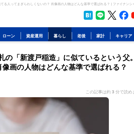
てる人ってまぎらわしくないの？ 肖像画の人物はどんな基準で選ばれる？ | ファイナンシ
ローン
資産運用
暮らし
老後
家計
キャリア
旧札の「新渡戸稲造」に似ているという父
肖像画の人物はどんな基準で選ばれる？
この記事は約
3
分で読め