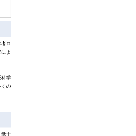
学者ロ
究によ
医科学
多くの
、武士