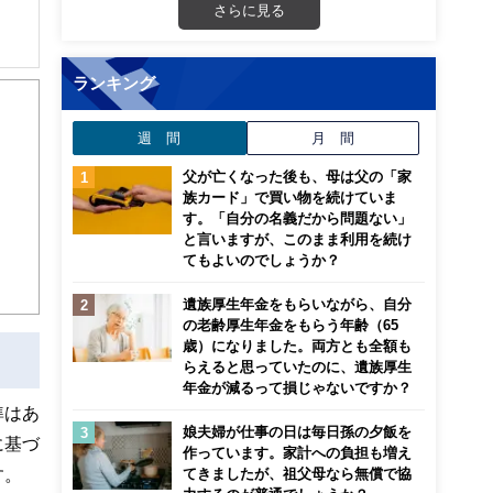
さらに見る
ランキング
週 間
月 間
父が亡くなった後も、母は父の「家
族カード」で買い物を続けていま
す。「自分の名義だから問題ない」
と言いますが、このまま利用を続け
てもよいのでしょうか？
遺族厚生年金をもらいながら、自分
の老齢厚生年金をもらう年齢（65
歳）になりました。両方とも全額も
らえると思っていたのに、遺族厚生
年金が減るって損じゃないですか？
準はあ
娘夫婦が仕事の日は毎日孫の夕飯を
に基づ
作っています。家計への負担も増え
す。
てきましたが、祖父母なら無償で協