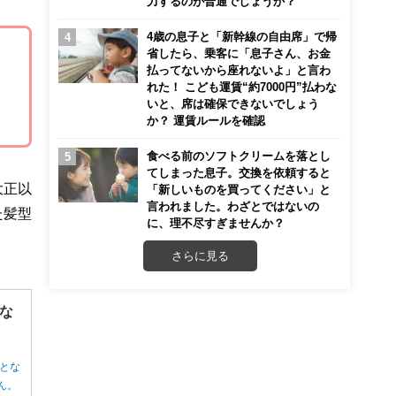
力するのが普通でしょうか？
4歳の息子と「新幹線の自由席」で帰
省したら、乗客に「息子さん、お金
払ってないから座れないよ」と言わ
れた！ こども運賃“約7000円”払わな
いと、席は確保できないでしょう
か？ 運賃ルールを確認
食べる前のソフトクリームを落とし
てしまった息子。交換を依頼すると
大正以
「新しいものを買ってください」と
言われました。わざとではないの
た髪型
に、理不尽すぎませんか？
さらに見る
な
とな
ん。