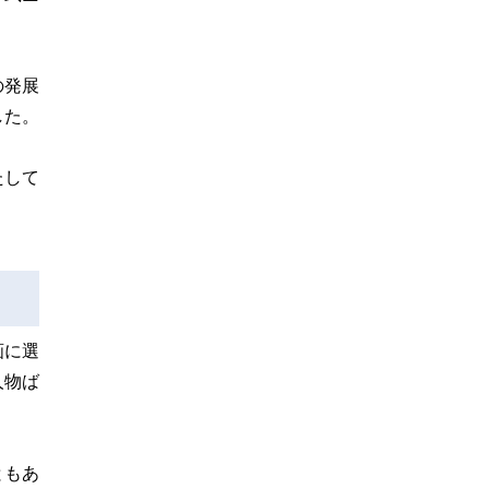
の発展
した。
たして
画に選
人物ば
ともあ