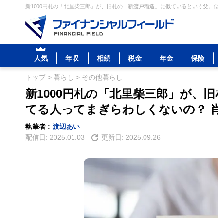
新1000円札の「北里柴三郎」が、旧札の「新渡戸稲造」に似ているという父。似
人気
年収
相続
税金
年金
保険
トップ
>
暮らし
>
その他暮らし
新1000円札の「北里柴三郎」が、
てる人ってまぎらわしくないの？ 
執筆者 :
渡辺あい
配信日:
2025.01.03
更新日:
2025.09.26