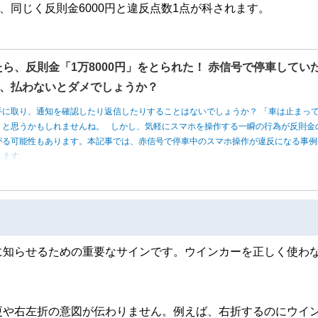
、同じく反則金6000円と違反点数1点が科されます。
たら、反則金「1万8000円」をとられた！ 赤信号で停車してい
、払わないとダメでしょうか？
手に取り、通知を確認したり返信したりすることはないでしょうか？ 「車は止まっ
」と思うかもしれませんね。 しかし、気軽にスマホを操作する一瞬の行為が反則金
がる可能性もあります。本記事では、赤信号で停車中のスマホ操作が違反になる事例
します。
に知らせるための重要なサインです。ウインカーを正しく使わ
更や右左折の意図が伝わりません。例えば、右折するのにウイ