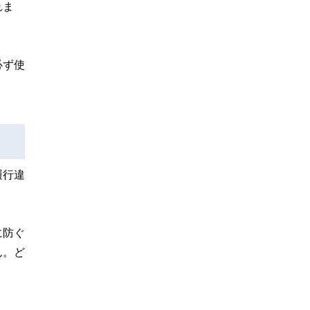
れま
必ず使
履行違
に防ぐ
ん。ど