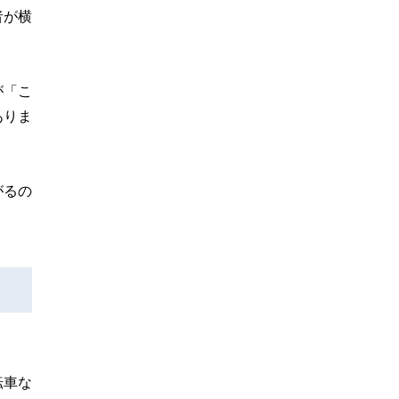
者が横
が「こ
ありま
がるの
転車な