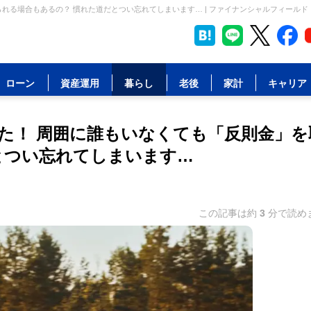
れる場合もあるの？ 慣れた道だとつい忘れてしまいます… | ファイナンシャルフィールド
ローン
資産運用
暮らし
老後
家計
キャリア
た！ 周囲に誰もいなくても「反則金」を
とつい忘れてしまいます…
この記事は約
3
分で読め