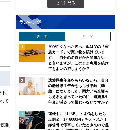
さらに見る
ランキング
週 間
月 間
父が亡くなった後も、母は父の「家
族カード」で買い物を続けていま
す。「自分の名義だから問題ない」
と言いますが、このまま利用を続け
てもよいのでしょうか？
遺族厚生年金をもらいながら、自分
の老齢厚生年金をもらう年齢（65
歳）になりました。両方とも全額も
され
らえると思っていたのに、遺族厚生
れて
年金が減るって損じゃないですか？
運転中に「LINE」の返信をしたら、
反則金「1万8000円」をとられた！
合図制
赤信号で停車していたときなので危