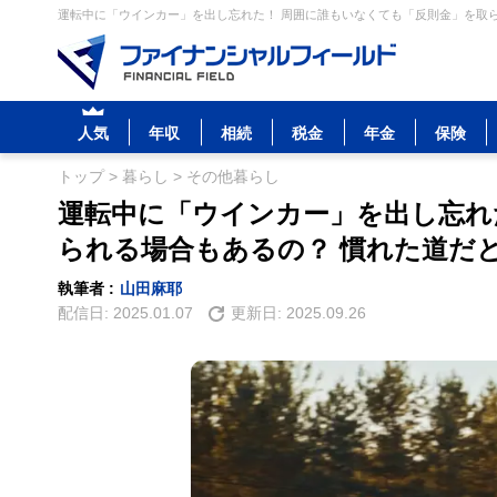
運転中に「ウインカー」を出し忘れた！ 周囲に誰もいなくても「反則金」を取ら
人気
年収
相続
税金
年金
保険
トップ
>
暮らし
>
その他暮らし
運転中に「ウインカー」を出し忘れ
られる場合もあるの？ 慣れた道だ
執筆者 :
山田麻耶
配信日:
2025.01.07
更新日:
2025.09.26