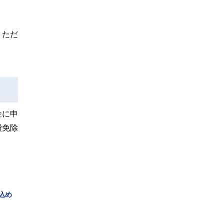
。ただ
金に申
費免除
込め