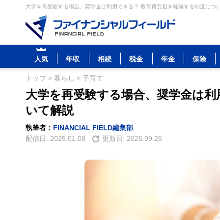
大学を再受験する場合、奨学金は利用できる？ 教育費負担を軽減する制度につい
人気
年収
相続
税金
年金
保険
トップ
>
暮らし
>
子育て
大学を再受験する場合、奨学金は利
いて解説
執筆者 :
FINANCIAL FIELD編集部
配信日:
2025.01.08
更新日:
2025.09.26