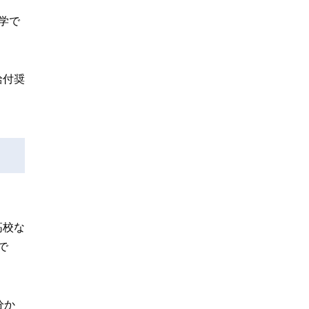
学で
給付奨
高校な
で
分か