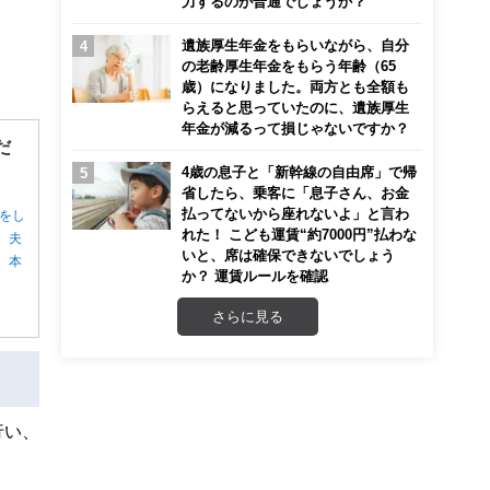
力するのが普通でしょうか？
遺族厚生年金をもらいながら、自分
の老齢厚生年金をもらう年齢（65
歳）になりました。両方とも全額も
らえると思っていたのに、遺族厚生
年金が減るって損じゃないですか？
だ
4歳の息子と「新幹線の自由席」で帰
省したら、乗客に「息子さん、お金
払ってないから座れないよ」と言わ
をし
れた！ こども運賃“約7000円”払わな
、夫
いと、席は確保できないでしょう
。本
か？ 運賃ルールを確認
さらに見る
行い、