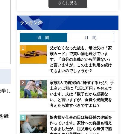
さらに見る
ンナ
迎
ランキング
こ
週 間
月 間
父が亡くなった後も、母は父の「家
族カード」で買い物を続けていま
す。「自分の名義だから問題ない」
と言いますが、このまま利用を続け
てもよいのでしょうか？
家族3人で義実家に帰省するたび、手
土産とは別に「1日1万円」を包んで
退学し
います。夫は「親子だから必要な
い」と言いますが、食費や光熱費を
考えたら渡すべきですよね？
を経
娘夫婦が仕事の日は毎日孫の夕飯を
作っています。家計への負担も増え
てきましたが、祖父母なら無償で協