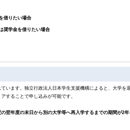
線のコンテンツを追求しています。
ンナー、弁護士、税理士、宅地建物取引士、相続診断士、住宅ローンアドバイザー、DCプラ
を借りたい場合
スト、キャリアコンサルタントなど150名以上の有資格者を執筆者・監修者として
ンなどの話をわかりやすく発信している点です。
は奨学金を借りたい場合
た執筆者・監修者による執筆体制を築くことで、内容のわかりやすさはもちろんの
ています。
のコンシェルジュを目指します。
れています。独立行政法人日本学生支援機構によると、大学を
リアすることで申し込みが可能です。
度の翌年度の末日から別の大学等へ再入学するまでの期間が2年