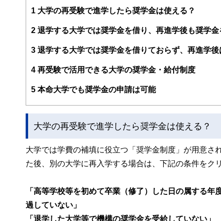
案から記事掲載まですべての工程に関わることで、読者目
1
大学の再受験で進学したら奨学金は使える？
FinancialFieldの特徴は、ファイナンシャルプラ
2
退学する大学では奨学金を借り、再進学後も奨学金
ー、公認会計士、社会保険労務士、行政書士、投資アナリ
え、むずかしく感じられる年金や税金、相続、保険、ロー
3
退学する大学では奨学金を借りておらず、再進学後
このように編集経験豊富なメンバーと金融や経済に精通し
4
再受験で活用できる大学の奨学金・給付制度
と、読み応えのあるコンテンツと確かな情報発信を実現し
私たちは、快適でより良い生活のアイデアを提供するお金
5
本命大学でも奨学金の申請は可能
大学の再受験で進学したら奨学金は使える？
大学では学費の補填に役立つ「奨学金制度」が用意さ
た後、別の大学に再入学する場合は、下記の条件をク
「高等学校等を初めて卒業（修了）した日の属する年
過していない」
「退学した大学等で機構の奨学金を受給していない」