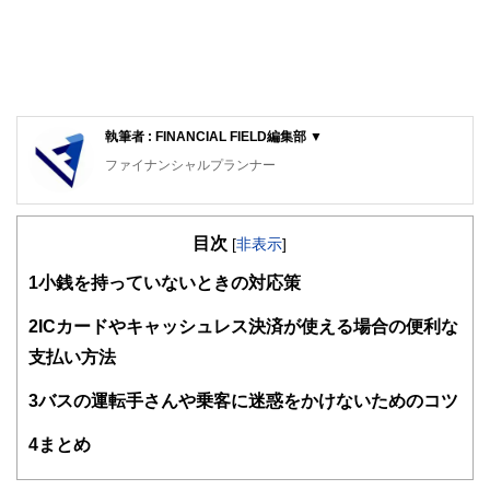
執筆者 : FINANCIAL FIELD編集部 ▼
ファイナンシャルプランナー
FinancialField編集部は、金融、経済に関する記事を、日々
の暮らしにどのような影響を与えるかという視点で、お金の
目次
知識がない方でも理解できるようわかりやすく発信していま
[
非表示
]
す。
1
小銭を持っていないときの対応策
編集部のメンバーは、ファイナンシャルプランナーの資格取
得者を中心に「お金や暮らし」に関する書籍・雑誌の編集経
2
ICカードやキャッシュレス決済が使える場合の便利な
験者で構成され、企画立案から記事掲載まですべての工程に
支払い方法
関わることで、読者目線のコンテンツを追求しています。
FinancialFieldの特徴は、ファイナンシャルプランナー、弁
3
バスの運転手さんや乗客に迷惑をかけないためのコツ
護士、税理士、宅地建物取引士、相続診断士、住宅ローンア
ドバイザー、DCプランナー、公認会計士、社会保険労務
4
まとめ
士、行政書士、投資アナリスト、キャリアコンサルタントな
ど150名以上の有資格者を執筆者・監修者として迎え、むず