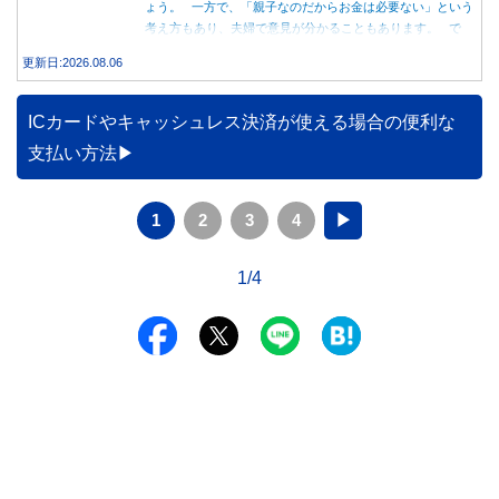
ょう。 一方で、「親子なのだからお金は必要ない」という
考え方もあり、夫婦で意見が分かることもあります。 で
は、実際に義実家へ泊まる際、お金を渡している家庭はどの
更新日:2026.08.06
くらいあるのでしょうか。本記事では、帰省時に宿泊費を渡
す家庭の割合や、感謝の気持ちを伝える方法について解説し
ます。
ICカードやキャッシュレス決済が使える場合の便利な
支払い方法
1
2
3
4
▶
1/4