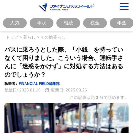
人気
年収
相続
税金
年金
トップ
>
暮らし
>
その他暮らし
バスに乗ろうとした際、「小銭」を持ってい
なくて困りました。こういう場合、運転手さ
んに「迷惑をかけず」に対処する方法はある
のでしょうか？
執筆者 :
FINANCIAL FIELD編集部
配信日:
2025.01.16
更新日:
2025.09.26
この記事は約
3
分で読めます。