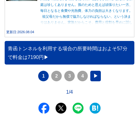
庭は珍しくありません。孫のためと思えば頑張りたい一方、
毎日となると食費や光熱費、体力の負担は大きくなります。
祖父母だから無償で協力しなければならない、という決ま
りはありません。家族だからこそ、費用と役割を早めに話し
合うことが大切です。
更新日:2026.08.04
青函トンネルを利用する場合の所要時間はおよそ57分
で料金は7190円
1
2
3
4
▶
1/4