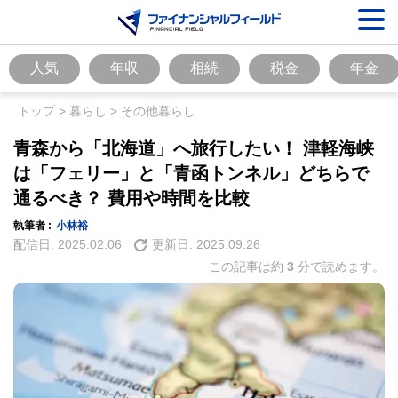
人気
年収
相続
税金
年金
トップ
>
暮らし
>
その他暮らし
青森から「北海道」へ旅行したい！ 津軽海峡
は「フェリー」と「青函トンネル」どちらで
通るべき？ 費用や時間を比較
執筆者 :
小林裕
配信日:
2025.02.06
更新日:
2025.09.26
この記事は約
3
分で読めます。