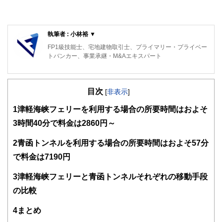
執筆者 : 小林裕 ▼
FP1級技能士、宅地建物取引士、プライマリー・プライベー
トバンカー、事業承継・M&Aエキスパート
目次
[
非表示
]
1
津軽海峡フェリーを利用する場合の所要時間はおよそ
3時間40分で料金は2860円～
2
青函トンネルを利用する場合の所要時間はおよそ57分
で料金は7190円
3
津軽海峡フェリーと青函トンネルそれぞれの移動手段
の比較
4
まとめ