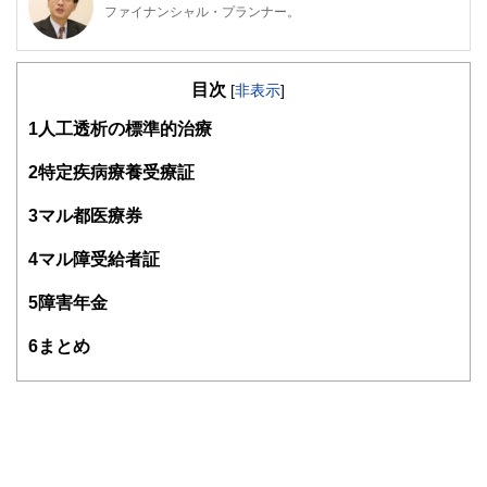
ファイナンシャル・プランナー。
ライフプラン・キャッシュフロー分析に基づいた家計相談を
得意とする。法人営業をしていた経験から経営者からの相談
目次
が多い。教育資金、住宅購入、年金、資産運用、保険、離婚
[
非表示
]
のお金などをテーマとしたセミナーや個別相談も多数実施し
1
人工透析の標準的治療
ている。教育資金をテーマにした講演は延べ800校以上の高
校で実施。
また、保険や介護のお金に詳しいファイナンシャル・プラン
2
特定疾病療養受療証
ナーとしてテレビや新聞、雑誌の取材にも多数協力してい
る。共著に「これで安心！入院・介護のお金」（技術評論
3
マル都医療券
社）がある。
http://fp-trc.com/
4
マル障受給者証
5
障害年金
6
まとめ