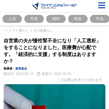
人気
年収
相続
税金
年金
トップ
>
暮らし
>
その他暮らし
自営業の夫が慢性腎不全になり「人工透析」
をすることになりました。医療費が心配で
す。「経済的に支援」する制度はあります
か？
執筆者 :
新美昌也
配信日:
2025.02.13
更新日:
2025.09.26
この記事は約
5
分で読めます。