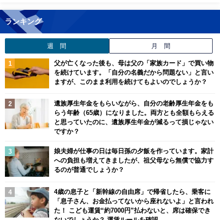
ランキング
週 間
月 間
父が亡くなった後も、母は父の「家族カード」で買い物
を続けています。「自分の名義だから問題ない」と言い
ますが、このまま利用を続けてもよいのでしょうか？
遺族厚生年金をもらいながら、自分の老齢厚生年金をも
らう年齢（65歳）になりました。両方とも全額もらえる
と思っていたのに、遺族厚生年金が減るって損じゃない
ですか？
娘夫婦が仕事の日は毎日孫の夕飯を作っています。家計
への負担も増えてきましたが、祖父母なら無償で協力す
るのが普通でしょうか？
4歳の息子と「新幹線の自由席」で帰省したら、乗客に
「息子さん、お金払ってないから座れないよ」と言われ
た！ こども運賃“約7000円”払わないと、席は確保でき
ないでしょうか？ 運賃ルールを確認