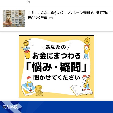
R]
「え、こんなに違うの!?」マンション売却で、数百万の
差がつく理由
[PR]
商品比較