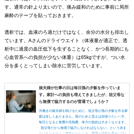
す。通常の針より太いので、痛み緩和のために事前に局所
麻酔のテープを貼っておきます。
透析では、血液のろ過だけではなく、余分の水分も排出し
ています。Aさんのドライウエイト（体液量が適正で、透
析中に過度の血圧低下を生ずることなく、かつ長期的にも
心血管系への負担が少ない体重）は65kgですが、つい水
分を多くとってしまい除水に苦労しています。
娘夫婦が仕事の日は毎日孫の夕飯を作っていま
す。家計への負担も増えてきましたが、祖父母な
ら無償で協力するのが普通でしょうか？
共働きの娘夫婦を助けるために、祖父母が孫の夕飯を作る家
庭は珍しくありません。孫のためと思えば頑張りたい一方、
毎日となると食費や光熱費、体力の負担は大きくなります。
祖父母だから無償で協力しなければならない、という決ま
りはありません。家族だからこそ、費用と役割を早めに話し