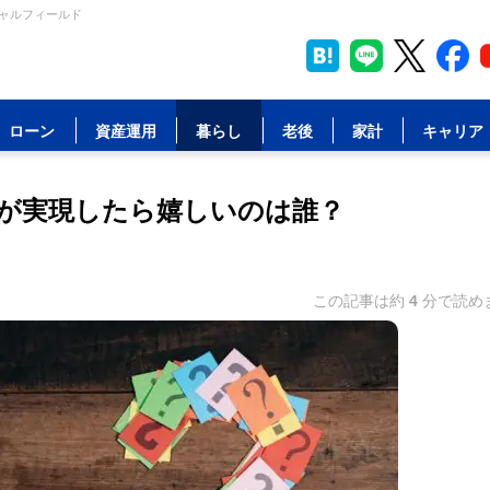
シャルフィールド
ローン
資産運用
暮らし
老後
家計
キャリア
が実現したら嬉しいのは誰？
この記事は約
4
分で読め