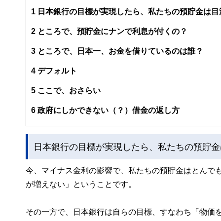
師や執筆者として広く情報発信する機会もありますが、最
1
日本銀行の目標が実現したら、私たちの預貯金は目
以上のリタイアメント層と３０〜５０歳代の独身女性から
険や損害保険、それにリーガル関連。趣味はスポーツジム
2
ところで、預貯金にナンで利息が付くの？
3
ところで、日本一、お金を借りているのは誰？
4
デフォルト
5
ここで、おさらい
6
政府にしかできない（？）借金の返し方
日本銀行の目標が実現したら、私たちの預貯金
今、マイナス金利の影響で、私たちの預貯金はとんで
が増えない」ということです。
その一方で、日本銀行は自らの目標、すなわち「物価