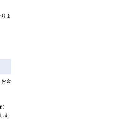
なりま
。
、お金
額）
てしま