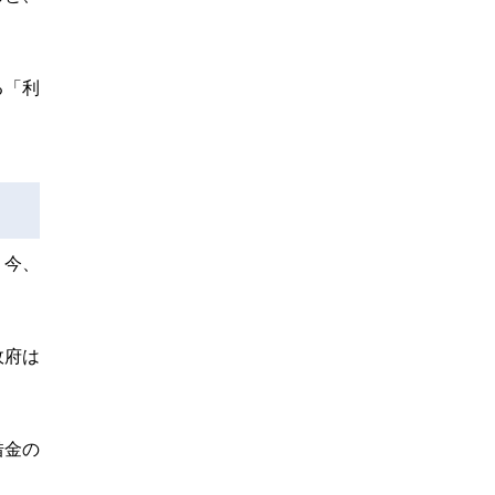
る「利
。今、
政府は
借金の