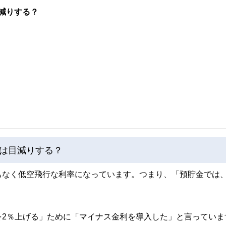
近では個別にご相談を頂く機会が増えてきました。ご相談を頂く属性と内容は、６
減りする？
は、生命保険や投資、それに不動産。また２０〜３０歳代の若年経営者からは、生
、箱根の温泉巡り、そして株式投資。最近はアメリカ株にはまっています。
は目減りする？
もなく低空飛行な利率になっています。つまり、「預貯金では
を2％上げる」ために「マイナス金利を導入した」と言っていま