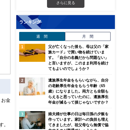
５歳
さらに見る
命保
ランキング
週 間
月 間
父が亡くなった後も、母は父の「家
族カード」で買い物を続けていま
す。「自分の名義だから問題ない」
と言いますが、このまま利用を続け
てもよいのでしょうか？
遺族厚生年金をもらいながら、自分
の老齢厚生年金をもらう年齢（65
歳）になりました。両方とも全額も
らえると思っていたのに、遺族厚生
、お金
年金が減るって損じゃないですか？
娘夫婦が仕事の日は毎日孫の夕飯を
作っています。家計への負担も増え
す。
てきましたが、祖父母なら無償で協