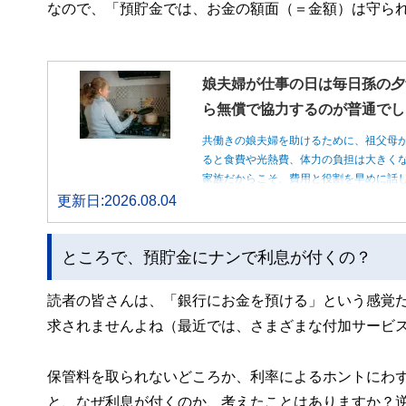
なので、「預貯金では、お金の額面（＝金額）は守ら
娘夫婦が仕事の日は毎日孫の夕
ら無償で協力するのが普通でし
共働きの娘夫婦を助けるために、祖父母
ると食費や光熱費、体力の負担は大きく
家族だからこそ、費用と役割を早めに話
更新日:2026.08.04
ところで、預貯金にナンで利息が付くの？
読者の皆さんは、「銀行にお金を預ける」という感覚
求されませんよね（最近では、さまざまな付加サービ
保管料を取られないどころか、利率によるホントにわ
と、なぜ利息が付くのか、考えたことはありますか？