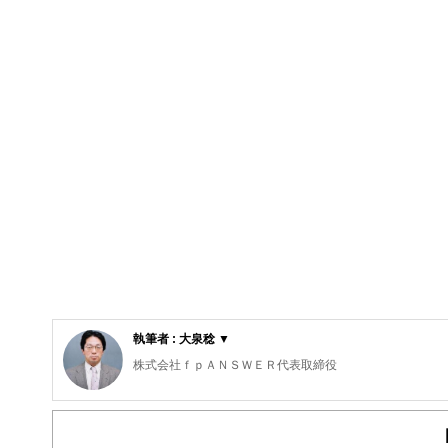
執筆者 : 大泉稔 ▼
株式会社ｆｐＡＮＳＷＥＲ代表取締役
専門学校東京スクールオブビジネス非常勤講師
明星大学卒業、放送大学大学院在学。
刑務所職員、電鉄系タクシー会社事故係、社会保険庁ねん