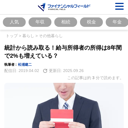
人気
年収
相続
税金
年金
トップ
>
暮らし
>
その他暮らし
統計から読み取る！給与所得者の所得は8年間
で2%も増えている？
執筆者 :
松浦建二
配信日:
2019.04.02
更新日:
2025.09.26
この記事は約
3
分で読めます。