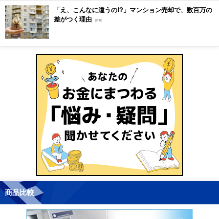
「え、こんなに違うの!?」マンション売却で、数百万の
差がつく理由
[PR]
商品比較