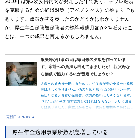
2010年は第2次安倍内閣が発足した年であり、デフレ経済
を克服するための経済対策（アベノミクス）の始まりでも
あります。政策が功を奏したのかどうかはわかりません
が、厚生年金保険被保険者の標準報酬月額が2％増えたこ
とは、一つの成果と言えるかもしれません。
娘夫婦が仕事の日は毎日孫の夕飯を作っていま
す。家計への負担も増えてきましたが、祖父母な
ら無償で協力するのが普通でしょうか？
共働きの娘夫婦を助けるために、祖父母が孫の夕飯を作る家
庭は珍しくありません。孫のためと思えば頑張りたい一方、
毎日となると食費や光熱費、体力の負担は大きくなります。
祖父母だから無償で協力しなければならない、という決ま
りはありません。家族だからこそ、費用と役割を早めに話し
合うことが大切です。
更新日:2026.08.04
厚生年金適用事業所数が急増している